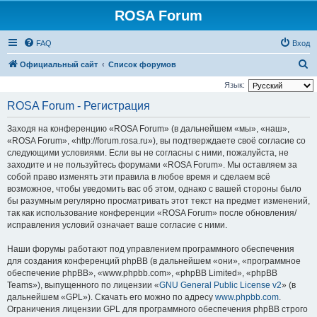
ROSA Forum
FAQ
Вход
П
Официальный сайт
Список форумов
о
Язык:
и
ROSA Forum - Регистрация
с
Заходя на конференцию «ROSA Forum» (в дальнейшем «мы», «наш»,
к
«ROSA Forum», «http://forum.rosa.ru»), вы подтверждаете своё согласие со
следующими условиями. Если вы не согласны с ними, пожалуйста, не
заходите и не пользуйтесь форумами «ROSA Forum». Мы оставляем за
собой право изменять эти правила в любое время и сделаем всё
возможное, чтобы уведомить вас об этом, однако с вашей стороны было
бы разумным регулярно просматривать этот текст на предмет изменений,
так как использование конференции «ROSA Forum» после обновления/
исправления условий означает ваше согласие с ними.
Наши форумы работают под управлением программного обеспечения
для создания конференций phpBB (в дальнейшем «они», «программное
обеспечение phpBB», «www.phpbb.com», «phpBB Limited», «phpBB
Teams»), выпущенного по лицензии «
GNU General Public License v2
» (в
дальнейшем «GPL»). Скачать его можно по адресу
www.phpbb.com
.
Ограничения лицензии GPL для программного обеспечения phpBB строго