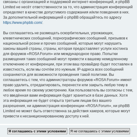
связаны с организацией и поддержкой интернет-конференций, и phpBB
Limited не несёт ответственности за то, что администрация конференций
определяет в качестве допустимого содержания и/или поведения в них.
За дополнительной информацией о phpBB обращайтесь по адресу
https://www.phpbb.com/
.
Вы соглашаетесь не размещать оскорбительных, угрожающих,
клеветнических сообщений, порнографических сообщений, призывов к
национальной розни и прочих сообщений, которые могут нарушить
законы вашей страны, страны, которая предоставляет услуги хостинга
для форумов «ROSA Forum» или международное право. Попытки
размещения таких сообщений могут привести к вашему немедленному
отключению от конференции, при этом ваш провайдер будет поставлен в
известность, если мы сочтём это нужным. IP-адреса всех сообщений
сохраняются для возможности проведения такой политики. Вы
соглашаетесь с тем, что администраторы форумов «ROSA Forum» имеют
право удалить, отредактировать, перенести или закрыть любую тему в
любое время по своему усмотрению. Как пользователь вы согласны с тем,
что введённая вами информация будет храниться в базе данных. Хотя
эта информация не будет открыта третьим лицам без вашего
разрешения, ни администрация конференции «ROSA Forum», ни phpBB
Limited не может быть ответственна за действия хакеров, которые могут
привести к несанкционированному доступу к ней.