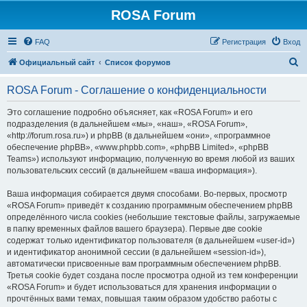
ROSA Forum
FAQ
Регистрация
Вход
П
Официальный сайт
Список форумов
о
ROSA Forum - Соглашение о конфиденциальности
и
с
Это соглашение подробно объясняет, как «ROSA Forum» и его
подразделения (в дальнейшем «мы», «наш», «ROSA Forum»,
к
«http://forum.rosa.ru») и phpBB (в дальнейшем «они», «программное
обеспечение phpBB», «www.phpbb.com», «phpBB Limited», «phpBB
Teams») используют информацию, полученную во время любой из ваших
пользовательских сессий (в дальнейшем «ваша информация»).
Ваша информация собирается двумя способами. Во-первых, просмотр
«ROSA Forum» приведёт к созданию программным обеспечением phpBB
определённого числа cookies (небольшие текстовые файлы, загружаемые
в папку временных файлов вашего браузера). Первые две cookie
содержат только идентификатор пользователя (в дальнейшем «user-id»)
и идентификатор анонимной сессии (в дальнейшем «session-id»),
автоматически присвоенные вам программным обеспечением phpBB.
Третья cookie будет создана после просмотра одной из тем конференции
«ROSA Forum» и будет использоваться для хранения информации о
прочтённых вами темах, повышая таким образом удобство работы с