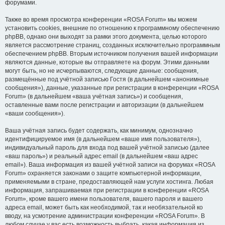
форумами.
Также во время просмотра конференции «ROSA Forum» мы можем
установить cookies, внешние по отношению к программному обеспечению
phpBB, однако они выходят за рамки этого документа, целью которого
является рассмотрение страниц, созданных исключительно программным
обеспечением phpBB. Вторым источником получения вашей информации
являются данные, которые вы отправляете на форум. Этими данными
могут быть, но не исчерпываются, следующие данные: сообщения,
размещённые под учётной записью Гостя (в дальнейшем «анонимные
сообщения»), данные, указанные при регистрации в конференции «ROSA
Forum» (в дальнейшем «ваша учётная запись») и сообщения,
оставленные вами после регистрации и авторизации (в дальнейшем
«ваши сообщения»).
Ваша учётная запись будет содержать, как минимум, однозначно
идентифицируемое имя (в дальнейшем «ваше имя пользователя»),
индивидуальный пароль для входа под вашей учётной записью (далее
«ваш пароль») и реальный адрес email (в дальнейшем «ваш адрес
email»). Ваша информация из вашей учётной записи на форумах «ROSA
Forum» охраняется законами о защите компьютерной информации,
применяемыми в стране, предоставляющей нам услуги хостинга. Любая
информация, запрашиваемая при регистрации в конференции «ROSA
Forum», кроме вашего имени пользователя, вашего пароля и вашего
адреса email, может быть как необходимой, так и необязательной ко
вводу, на усмотрение администрации конференции «ROSA Forum». В
любом случае у вас есть возможность выбрать, какая информация из