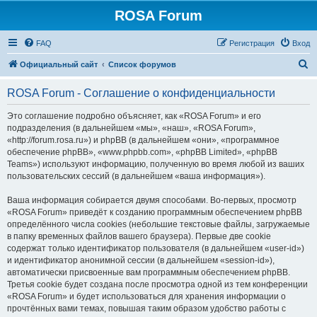
ROSA Forum
FAQ
Регистрация
Вход
П
Официальный сайт
Список форумов
о
ROSA Forum - Соглашение о конфиденциальности
и
с
Это соглашение подробно объясняет, как «ROSA Forum» и его
подразделения (в дальнейшем «мы», «наш», «ROSA Forum»,
к
«http://forum.rosa.ru») и phpBB (в дальнейшем «они», «программное
обеспечение phpBB», «www.phpbb.com», «phpBB Limited», «phpBB
Teams») используют информацию, полученную во время любой из ваших
пользовательских сессий (в дальнейшем «ваша информация»).
Ваша информация собирается двумя способами. Во-первых, просмотр
«ROSA Forum» приведёт к созданию программным обеспечением phpBB
определённого числа cookies (небольшие текстовые файлы, загружаемые
в папку временных файлов вашего браузера). Первые две cookie
содержат только идентификатор пользователя (в дальнейшем «user-id»)
и идентификатор анонимной сессии (в дальнейшем «session-id»),
автоматически присвоенные вам программным обеспечением phpBB.
Третья cookie будет создана после просмотра одной из тем конференции
«ROSA Forum» и будет использоваться для хранения информации о
прочтённых вами темах, повышая таким образом удобство работы с