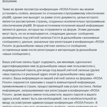
форумами.
Также во время просмотра конференции «ROSA Forum» мы можем
установить cookies, внешние по отношению к программному обеспечению
phpBB, однако они выходят за рамки этого документа, целью которого
является рассмотрение страниц, созданных исключительно программным
обеспечением phpBB. Вторым источником получения вашей информации
являются данные, которые вы отправляете на форум. Этими данными
могут быть, но не исчерпываются, следующие данные: сообщения,
размещённые под учётной записью Гостя (в дальнейшем «анонимные
сообщения»), данные, указанные при регистрации в конференции «ROSA
Forum» (в дальнейшем «ваша учётная запись») и сообщения,
оставленные вами после регистрации и авторизации (в дальнейшем
«ваши сообщения»).
Ваша учётная запись будет содержать, как минимум, однозначно
идентифицируемое имя (в дальнейшем «ваше имя пользователя»),
индивидуальный пароль для входа под вашей учётной записью (далее
«ваш пароль») и реальный адрес email (в дальнейшем «ваш адрес
email»). Ваша информация из вашей учётной записи на форумах «ROSA
Forum» охраняется законами о защите компьютерной информации,
применяемыми в стране, предоставляющей нам услуги хостинга. Любая
информация, запрашиваемая при регистрации в конференции «ROSA
Forum», кроме вашего имени пользователя, вашего пароля и вашего
адреса email, может быть как необходимой, так и необязательной ко
вводу, на усмотрение администрации конференции «ROSA Forum». В
любом случае у вас есть возможность выбрать, какая информация из