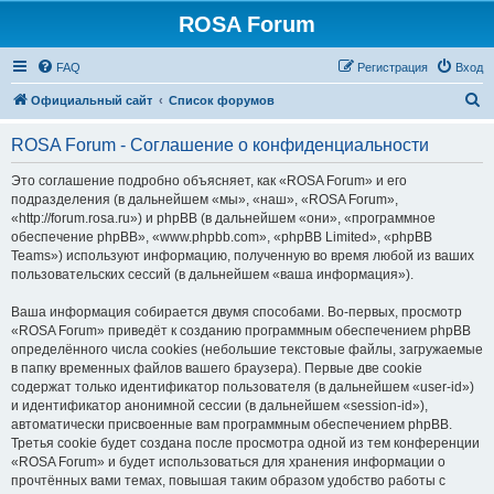
ROSA Forum
FAQ
Регистрация
Вход
П
Официальный сайт
Список форумов
о
ROSA Forum - Соглашение о конфиденциальности
и
с
Это соглашение подробно объясняет, как «ROSA Forum» и его
подразделения (в дальнейшем «мы», «наш», «ROSA Forum»,
к
«http://forum.rosa.ru») и phpBB (в дальнейшем «они», «программное
обеспечение phpBB», «www.phpbb.com», «phpBB Limited», «phpBB
Teams») используют информацию, полученную во время любой из ваших
пользовательских сессий (в дальнейшем «ваша информация»).
Ваша информация собирается двумя способами. Во-первых, просмотр
«ROSA Forum» приведёт к созданию программным обеспечением phpBB
определённого числа cookies (небольшие текстовые файлы, загружаемые
в папку временных файлов вашего браузера). Первые две cookie
содержат только идентификатор пользователя (в дальнейшем «user-id»)
и идентификатор анонимной сессии (в дальнейшем «session-id»),
автоматически присвоенные вам программным обеспечением phpBB.
Третья cookie будет создана после просмотра одной из тем конференции
«ROSA Forum» и будет использоваться для хранения информации о
прочтённых вами темах, повышая таким образом удобство работы с