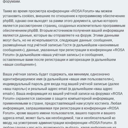
форумами.
Также во время просмотра конференции «ROSA Forum» мы можем
установить cookies, внешние по отношению к программному обеспечению
phpBB, однако они выходят за рамки этого документа, целью которого
является рассмотрение страниц, созданных исключительно программным
обеспечением phpBB. Вторым источником получения вашей информации
являются данные, которые вы отправляете на форум. Этими данными
могут быть, но не исчерпываются, следующие данные: сообщения,
размещённые под учётной записью Гостя (в дальнейшем «анонимные
сообщения»), данные, указанные при регистрации в конференции «ROSA
Forum» (в дальнейшем «ваша учётная запись») и сообщения,
оставленные вами после регистрации и авторизации (в дальнейшем
«ваши сообщения»).
Ваша учётная запись будет содержать, как минимум, однозначно
идентифицируемое имя (в дальнейшем «ваше имя пользователя»),
индивидуальный пароль для входа под вашей учётной записью (далее
«ваш пароль») и реальный адрес email (в дальнейшем «ваш адрес
email»). Ваша информация из вашей учётной записи на форумах «ROSA
Forum» охраняется законами о защите компьютерной информации,
применяемыми в стране, предоставляющей нам услуги хостинга. Любая
информация, запрашиваемая при регистрации в конференции «ROSA
Forum», кроме вашего имени пользователя, вашего пароля и вашего
адреса email, может быть как необходимой, так и необязательной ко
вводу, на усмотрение администрации конференции «ROSA Forum». В
любом случае у вас есть возможность выбрать, какая информация из