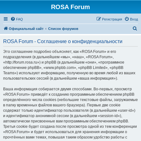
ROSA Forum
FAQ
Регистрация
Вход
П
Официальный сайт
Список форумов
о
ROSA Forum - Соглашение о конфиденциальности
и
с
Это соглашение подробно объясняет, как «ROSA Forum» и его
подразделения (в дальнейшем «мы», «наш», «ROSA Forum»,
к
«http://forum.rosa.ru») и phpBB (в дальнейшем «они», «программное
обеспечение phpBB», «www.phpbb.com», «phpBB Limited», «phpBB
Teams») используют информацию, полученную во время любой из ваших
пользовательских сессий (в дальнейшем «ваша информация»).
Ваша информация собирается двумя способами. Во-первых, просмотр
«ROSA Forum» приведёт к созданию программным обеспечением phpBB
определённого числа cookies (небольшие текстовые файлы, загружаемые
в папку временных файлов вашего браузера). Первые две cookie
содержат только идентификатор пользователя (в дальнейшем «user-id»)
и идентификатор анонимной сессии (в дальнейшем «session-id»),
автоматически присвоенные вам программным обеспечением phpBB.
Третья cookie будет создана после просмотра одной из тем конференции
«ROSA Forum» и будет использоваться для хранения информации о
прочтённых вами темах, повышая таким образом удобство работы с