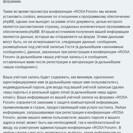
форумами.
Также во время просмотра конференции «ROSA Forum» мы можем
установить cookies, внешние по отношению к программному обеспечению
phpBB, однако они выходят за рамки этого документа, целью которого
является рассмотрение страниц, созданных исключительно программным
обеспечением phpBB. Вторым источником получения вашей информации
являются данные, которые вы отправляете на форум. Этими данными
могут быть, но не исчерпываются, следующие данные: сообщения,
размещённые под учётной записью Гостя (в дальнейшем «анонимные
сообщения»), данные, указанные при регистрации в конференции «ROSA
Forum» (в дальнейшем «ваша учётная запись») и сообщения,
оставленные вами после регистрации и авторизации (в дальнейшем
«ваши сообщения»).
Ваша учётная запись будет содержать, как минимум, однозначно
идентифицируемое имя (в дальнейшем «ваше имя пользователя»),
индивидуальный пароль для входа под вашей учётной записью (далее
«ваш пароль») и реальный адрес email (в дальнейшем «ваш адрес
email»). Ваша информация из вашей учётной записи на форумах «ROSA
Forum» охраняется законами о защите компьютерной информации,
применяемыми в стране, предоставляющей нам услуги хостинга. Любая
информация, запрашиваемая при регистрации в конференции «ROSA
Forum», кроме вашего имени пользователя, вашего пароля и вашего
адреса email, может быть как необходимой, так и необязательной ко
вводу, на усмотрение администрации конференции «ROSA Forum». В
любом случае у вас есть возможность выбрать, какая информация из