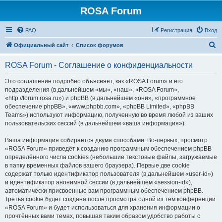
ROSA Forum
FAQ
Регистрация
Вход
П
Официальный сайт
Список форумов
о
ROSA Forum - Соглашение о конфиденциальности
и
с
Это соглашение подробно объясняет, как «ROSA Forum» и его
подразделения (в дальнейшем «мы», «наш», «ROSA Forum»,
к
«http://forum.rosa.ru») и phpBB (в дальнейшем «они», «программное
обеспечение phpBB», «www.phpbb.com», «phpBB Limited», «phpBB
Teams») используют информацию, полученную во время любой из ваших
пользовательских сессий (в дальнейшем «ваша информация»).
Ваша информация собирается двумя способами. Во-первых, просмотр
«ROSA Forum» приведёт к созданию программным обеспечением phpBB
определённого числа cookies (небольшие текстовые файлы, загружаемые
в папку временных файлов вашего браузера). Первые две cookie
содержат только идентификатор пользователя (в дальнейшем «user-id»)
и идентификатор анонимной сессии (в дальнейшем «session-id»),
автоматически присвоенные вам программным обеспечением phpBB.
Третья cookie будет создана после просмотра одной из тем конференции
«ROSA Forum» и будет использоваться для хранения информации о
прочтённых вами темах, повышая таким образом удобство работы с