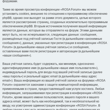
форумами.
Также во время просмотра конференции «ROSA Forum» мы можем
установить cookies, внешние по отношению к программному обеспечению
phpBB, однако они выходят за рамки этого документа, целью которого
является рассмотрение страниц, созданных исключительно программным
обеспечением phpBB. Вторым источником получения вашей информации
являются данные, которые вы отправляете на форум. Этими данными
могут быть, но не исчерпываются, следующие данные: сообщения,
размещённые под учётной записью Гостя (в дальнейшем «анонимные
сообщения»), данные, указанные при регистрации в конференции «ROSA
Forum» (в дальнейшем «ваша учётная запись») и сообщения,
оставленные вами после регистрации и авторизации (в дальнейшем
«ваши сообщения»).
Ваша учётная запись будет содержать, как минимум, однозначно
идентифицируемое имя (в дальнейшем «ваше имя пользователя»),
индивидуальный пароль для входа под вашей учётной записью (далее
«ваш пароль») и реальный адрес email (в дальнейшем «ваш адрес
email»). Ваша информация из вашей учётной записи на форумах «ROSA
Forum» охраняется законами о защите компьютерной информации,
применяемыми в стране, предоставляющей нам услуги хостинга. Любая
информация, запрашиваемая при регистрации в конференции «ROSA
Forum», кроме вашего имени пользователя, вашего пароля и вашего
адреса email, может быть как необходимой, так и необязательной ко
вводу, на усмотрение администрации конференции «ROSA Forum». В
любом случае у вас есть возможность выбрать, какая информация из