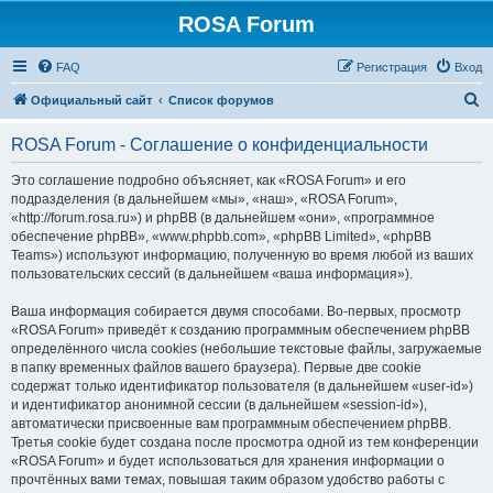
ROSA Forum
FAQ
Регистрация
Вход
П
Официальный сайт
Список форумов
о
ROSA Forum - Соглашение о конфиденциальности
и
с
Это соглашение подробно объясняет, как «ROSA Forum» и его
подразделения (в дальнейшем «мы», «наш», «ROSA Forum»,
к
«http://forum.rosa.ru») и phpBB (в дальнейшем «они», «программное
обеспечение phpBB», «www.phpbb.com», «phpBB Limited», «phpBB
Teams») используют информацию, полученную во время любой из ваших
пользовательских сессий (в дальнейшем «ваша информация»).
Ваша информация собирается двумя способами. Во-первых, просмотр
«ROSA Forum» приведёт к созданию программным обеспечением phpBB
определённого числа cookies (небольшие текстовые файлы, загружаемые
в папку временных файлов вашего браузера). Первые две cookie
содержат только идентификатор пользователя (в дальнейшем «user-id»)
и идентификатор анонимной сессии (в дальнейшем «session-id»),
автоматически присвоенные вам программным обеспечением phpBB.
Третья cookie будет создана после просмотра одной из тем конференции
«ROSA Forum» и будет использоваться для хранения информации о
прочтённых вами темах, повышая таким образом удобство работы с