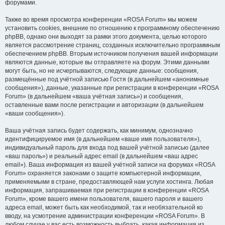
форумами.
Также во время просмотра конференции «ROSA Forum» мы можем
установить cookies, внешние по отношению к программному обеспечению
phpBB, однако они выходят за рамки этого документа, целью которого
является рассмотрение страниц, созданных исключительно программным
обеспечением phpBB. Вторым источником получения вашей информации
являются данные, которые вы отправляете на форум. Этими данными
могут быть, но не исчерпываются, следующие данные: сообщения,
размещённые под учётной записью Гостя (в дальнейшем «анонимные
сообщения»), данные, указанные при регистрации в конференции «ROSA
Forum» (в дальнейшем «ваша учётная запись») и сообщения,
оставленные вами после регистрации и авторизации (в дальнейшем
«ваши сообщения»).
Ваша учётная запись будет содержать, как минимум, однозначно
идентифицируемое имя (в дальнейшем «ваше имя пользователя»),
индивидуальный пароль для входа под вашей учётной записью (далее
«ваш пароль») и реальный адрес email (в дальнейшем «ваш адрес
email»). Ваша информация из вашей учётной записи на форумах «ROSA
Forum» охраняется законами о защите компьютерной информации,
применяемыми в стране, предоставляющей нам услуги хостинга. Любая
информация, запрашиваемая при регистрации в конференции «ROSA
Forum», кроме вашего имени пользователя, вашего пароля и вашего
адреса email, может быть как необходимой, так и необязательной ко
вводу, на усмотрение администрации конференции «ROSA Forum». В
любом случае у вас есть возможность выбрать, какая информация из