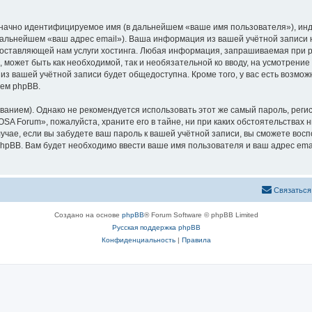
означно идентифицируемое имя (в дальнейшем «ваше имя пользователя»), ин
 дальнейшем «ваш адрес email»). Ваша информация из вашей учётной запис
оставляющей нам услуги хостинга. Любая информация, запрашиваемая при р
l, может быть как необходимой, так и необязательной ко вводу, на усмотре
 из вашей учётной записи будет общедоступна. Кроме того, у вас есть возмож
ем phpBB.
ием). Однако не рекомендуется использовать этот же самый пароль, регист
SA Forum», пожалуйста, храните его в тайне, ни при каких обстоятельствах 
лучае, если вы забудете ваш пароль к вашей учётной записи, вы сможете во
pBB. Вам будет необходимо ввести ваше имя пользователя и ваш адрес emai
Связаться
Создано на основе
phpBB
® Forum Software © phpBB Limited
Русская поддержка phpBB
Конфиденциальность
|
Правила