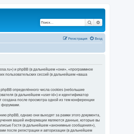
Поиск
Расширенный по
Регистрация
Вход
rosa.ru») и phpBB (в дальнейшем «они», «программное
их пользовательских сессий (в дальнейшем «ваша
phpBB определённого числа cookies (небольшие
ователя (в дальнейшем «user-id») и идентификатор
ет создана после просмотра одной из тем конференции
с форумами.
ию phpBB, однако они выходят за рамки этого документа,
лучения вашей информации являются данные, которые вы
аписью Гостя (в дальнейшем «анонимные сообщения»),
ами после регистрации и авторизации (в дальнейшем