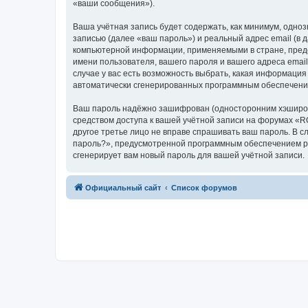
«ваши сообщения»).
Ваша учётная запись будет содержать, как минимум, одн
записью (далее «ваш пароль») и реальный адрес email (в
компьютерной информации, применяемыми в стране, пред
имени пользователя, вашего пароля и вашего адреса emai
случае у вас есть возможность выбрать, какая информация
автоматически сгенерированных программным обеспечени
Ваш пароль надёжно зашифрован (односторонним хэширован
средством доступа к вашей учётной записи на форумах «RO
другое третье лицо не вправе спрашивать ваш пароль. В с
пароль?», предусмотренной программным обеспечением ph
сгенерирует вам новый пароль для вашей учётной записи.
Официальный сайт
Список форумов