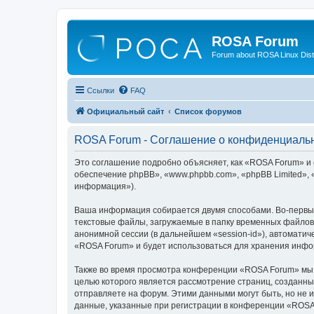
ROSA Forum
Forum about ROSA Linux Dist
Ссылки
FAQ
Официальный сайт
Список форумов
ROSA Forum - Соглашение о конфиденциаль
Это соглашение подробно объясняет, как «ROSA Forum» и е
обеспечение phpBB», «www.phpbb.com», «phpBB Limited»,
информация»).
Ваша информация собирается двумя способами. Во-первы
текстовые файлы, загружаемые в папку временных файлов 
анонимной сессии (в дальнейшем «session-id»), автомати
«ROSA Forum» и будет использоваться для хранения инфо
Также во время просмотра конференции «ROSA Forum» мы м
целью которого является рассмотрение страниц, создан
отправляете на форум. Этими данными могут быть, но не
данные, указанные при регистрации в конференции «ROSA