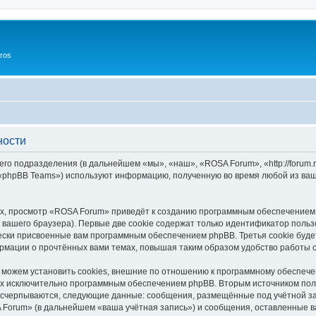
ros
ности
го подразделения (в дальнейшем «мы», «наш», «ROSA Forum», «http://forum.
 «phpBB Teams») используют информацию, полученную во время любой из ваш
х, просмотр «ROSA Forum» приведёт к созданию программным обеспечением 
вашего браузера). Первые две cookie содержат только идентификатор польз
чески присвоенные вам программным обеспечением phpBB. Третья cookie буд
рмации о прочтённых вами темах, повышая таким образом удобство работы 
ожем установить cookies, внешние по отношению к программному обеспечен
ных исключительно программным обеспечением phpBB. Вторым источником по
 исчерпываются, следующие данные: сообщения, размещённые под учётной з
 Forum» (в дальнейшем «ваша учётная запись») и сообщения, оставленные в