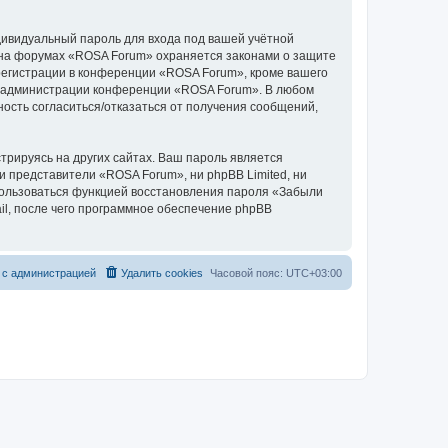
дивидуальный пароль для входа под вашей учётной
и на форумах «ROSA Forum» охраняется законами о защите
егистрации в конференции «ROSA Forum», кроме вашего
ние администрации конференции «ROSA Forum». В любом
ность согласиться/отказаться от получения сообщений,
рируясь на других сайтах. Ваш пароль является
ни представители «ROSA Forum», ни phpBB Limited, ни
спользоваться функцией восстановления пароля «Забыли
l, после чего программное обеспечение phpBB
 с администрацией
Удалить cookies
Часовой пояс:
UTC+03:00