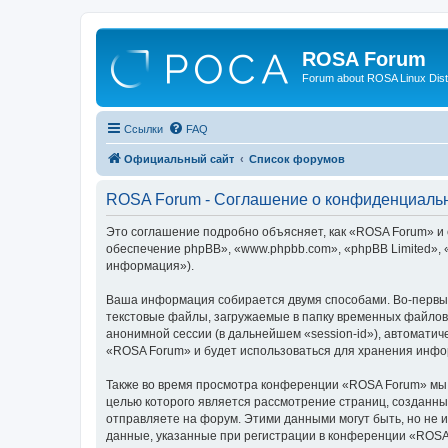
ROSA Forum
Forum about ROSA Linux Dist
Ссылки
FAQ
Официальный сайт
Список форумов
ROSA Forum - Соглашение о конфиденциаль
Это соглашение подробно объясняет, как «ROSA Forum» и е
обеспечение phpBB», «www.phpbb.com», «phpBB Limited»,
информация»).
Ваша информация собирается двумя способами. Во-первы
текстовые файлы, загружаемые в папку временных файлов 
анонимной сессии (в дальнейшем «session-id»), автомати
«ROSA Forum» и будет использоваться для хранения инфо
Также во время просмотра конференции «ROSA Forum» мы м
целью которого является рассмотрение страниц, создан
отправляете на форум. Этими данными могут быть, но не
данные, указанные при регистрации в конференции «ROSA