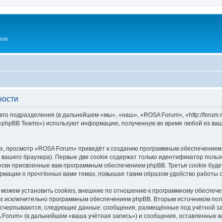
ros
ности
го подразделения (в дальнейшем «мы», «наш», «ROSA Forum», «http://forum.
 «phpBB Teams») используют информацию, полученную во время любой из ваш
х, просмотр «ROSA Forum» приведёт к созданию программным обеспечением 
вашего браузера). Первые две cookie содержат только идентификатор польз
чески присвоенные вам программным обеспечением phpBB. Третья cookie буд
рмации о прочтённых вами темах, повышая таким образом удобство работы 
ожем установить cookies, внешние по отношению к программному обеспечен
ных исключительно программным обеспечением phpBB. Вторым источником по
 исчерпываются, следующие данные: сообщения, размещённые под учётной з
 Forum» (в дальнейшем «ваша учётная запись») и сообщения, оставленные в