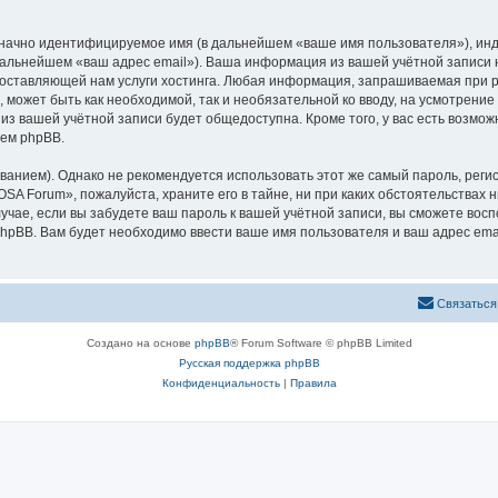
означно идентифицируемое имя (в дальнейшем «ваше имя пользователя»), ин
 дальнейшем «ваш адрес email»). Ваша информация из вашей учётной запис
оставляющей нам услуги хостинга. Любая информация, запрашиваемая при р
l, может быть как необходимой, так и необязательной ко вводу, на усмотре
 из вашей учётной записи будет общедоступна. Кроме того, у вас есть возмож
ем phpBB.
ием). Однако не рекомендуется использовать этот же самый пароль, регист
SA Forum», пожалуйста, храните его в тайне, ни при каких обстоятельствах 
лучае, если вы забудете ваш пароль к вашей учётной записи, вы сможете во
pBB. Вам будет необходимо ввести ваше имя пользователя и ваш адрес emai
Связаться
Создано на основе
phpBB
® Forum Software © phpBB Limited
Русская поддержка phpBB
Конфиденциальность
|
Правила