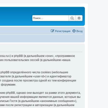
Поиск
Расширенный по
Регистрация
Вход
rosa.ru») и phpBB (в дальнейшем «они», «программное
их пользовательских сессий (в дальнейшем «ваша
phpBB определённого числа cookies (небольшие
ователя (в дальнейшем «user-id») и идентификатор
ет создана после просмотра одной из тем конференции
с форумами.
ию phpBB, однако они выходят за рамки этого документа,
лучения вашей информации являются данные, которые вы
аписью Гостя (в дальнейшем «анонимные сообщения»),
ами после регистрации и авторизации (в дальнейшем