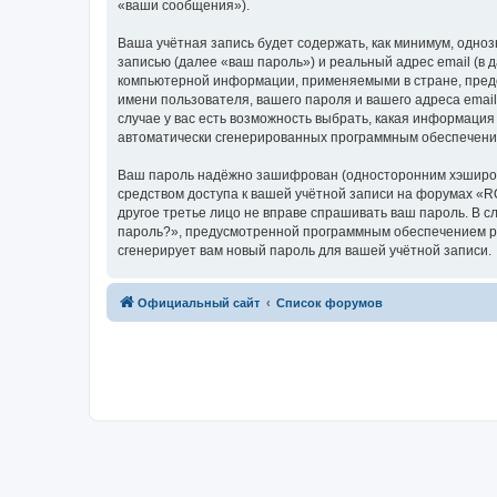
«ваши сообщения»).
Ваша учётная запись будет содержать, как минимум, одн
записью (далее «ваш пароль») и реальный адрес email (в
компьютерной информации, применяемыми в стране, пред
имени пользователя, вашего пароля и вашего адреса emai
случае у вас есть возможность выбрать, какая информация
автоматически сгенерированных программным обеспечени
Ваш пароль надёжно зашифрован (односторонним хэширован
средством доступа к вашей учётной записи на форумах «RO
другое третье лицо не вправе спрашивать ваш пароль. В с
пароль?», предусмотренной программным обеспечением ph
сгенерирует вам новый пароль для вашей учётной записи.
Официальный сайт
Список форумов