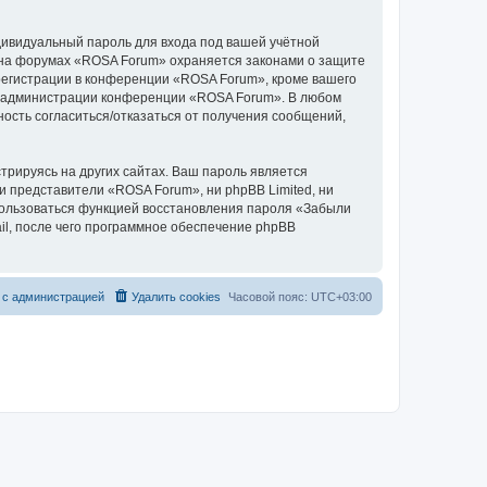
дивидуальный пароль для входа под вашей учётной
и на форумах «ROSA Forum» охраняется законами о защите
егистрации в конференции «ROSA Forum», кроме вашего
ние администрации конференции «ROSA Forum». В любом
ность согласиться/отказаться от получения сообщений,
рируясь на других сайтах. Ваш пароль является
ни представители «ROSA Forum», ни phpBB Limited, ни
спользоваться функцией восстановления пароля «Забыли
l, после чего программное обеспечение phpBB
 с администрацией
Удалить cookies
Часовой пояс:
UTC+03:00