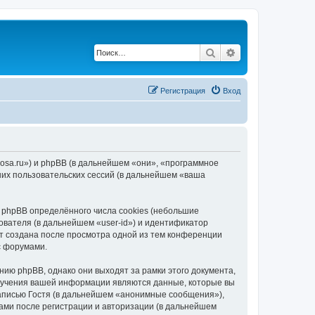
Поиск
Расширенный по
Регистрация
Вход
rosa.ru») и phpBB (в дальнейшем «они», «программное
их пользовательских сессий (в дальнейшем «ваша
phpBB определённого числа cookies (небольшие
ователя (в дальнейшем «user-id») и идентификатор
ет создана после просмотра одной из тем конференции
с форумами.
ию phpBB, однако они выходят за рамки этого документа,
лучения вашей информации являются данные, которые вы
аписью Гостя (в дальнейшем «анонимные сообщения»),
ами после регистрации и авторизации (в дальнейшем