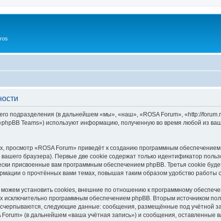
ros
ности
го подразделения (в дальнейшем «мы», «наш», «ROSA Forum», «http://forum.
 «phpBB Teams») используют информацию, полученную во время любой из ваш
х, просмотр «ROSA Forum» приведёт к созданию программным обеспечением 
вашего браузера). Первые две cookie содержат только идентификатор польз
чески присвоенные вам программным обеспечением phpBB. Третья cookie буд
рмации о прочтённых вами темах, повышая таким образом удобство работы 
ожем установить cookies, внешние по отношению к программному обеспечен
ных исключительно программным обеспечением phpBB. Вторым источником по
 исчерпываются, следующие данные: сообщения, размещённые под учётной з
 Forum» (в дальнейшем «ваша учётная запись») и сообщения, оставленные в