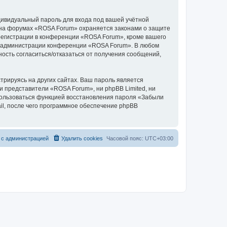
дивидуальный пароль для входа под вашей учётной
и на форумах «ROSA Forum» охраняется законами о защите
егистрации в конференции «ROSA Forum», кроме вашего
ние администрации конференции «ROSA Forum». В любом
ность согласиться/отказаться от получения сообщений,
рируясь на других сайтах. Ваш пароль является
ни представители «ROSA Forum», ни phpBB Limited, ни
спользоваться функцией восстановления пароля «Забыли
l, после чего программное обеспечение phpBB
 с администрацией
Удалить cookies
Часовой пояс:
UTC+03:00