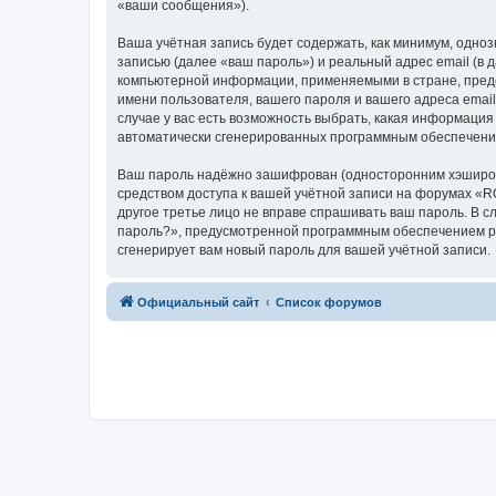
«ваши сообщения»).
Ваша учётная запись будет содержать, как минимум, одн
записью (далее «ваш пароль») и реальный адрес email (в
компьютерной информации, применяемыми в стране, пред
имени пользователя, вашего пароля и вашего адреса emai
случае у вас есть возможность выбрать, какая информация
автоматически сгенерированных программным обеспечени
Ваш пароль надёжно зашифрован (односторонним хэширован
средством доступа к вашей учётной записи на форумах «RO
другое третье лицо не вправе спрашивать ваш пароль. В с
пароль?», предусмотренной программным обеспечением ph
сгенерирует вам новый пароль для вашей учётной записи.
Официальный сайт
Список форумов