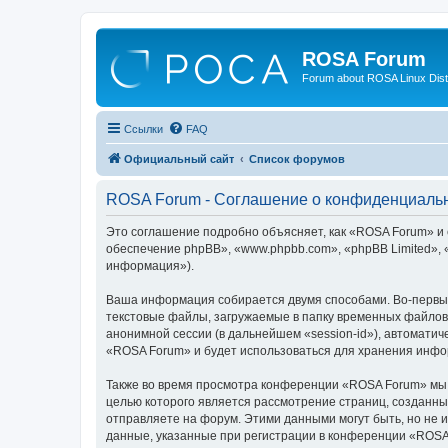
ROSA Forum
Forum about ROSA Linux Dist
Ссылки
FAQ
Официальный сайт
Список форумов
ROSA Forum - Соглашение о конфиденциаль
Это соглашение подробно объясняет, как «ROSA Forum» и е
обеспечение phpBB», «www.phpbb.com», «phpBB Limited»,
информация»).
Ваша информация собирается двумя способами. Во-первы
текстовые файлы, загружаемые в папку временных файлов 
анонимной сессии (в дальнейшем «session-id»), автомати
«ROSA Forum» и будет использоваться для хранения инфо
Также во время просмотра конференции «ROSA Forum» мы м
целью которого является рассмотрение страниц, создан
отправляете на форум. Этими данными могут быть, но не
данные, указанные при регистрации в конференции «ROSA