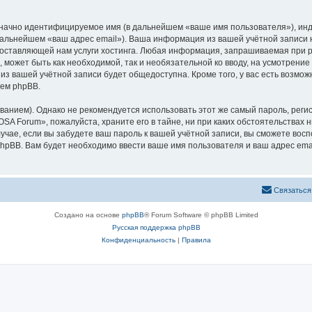
означно идентифицируемое имя (в дальнейшем «ваше имя пользователя»), ин
 дальнейшем «ваш адрес email»). Ваша информация из вашей учётной запис
оставляющей нам услуги хостинга. Любая информация, запрашиваемая при р
l, может быть как необходимой, так и необязательной ко вводу, на усмотре
 из вашей учётной записи будет общедоступна. Кроме того, у вас есть возмож
ем phpBB.
ием). Однако не рекомендуется использовать этот же самый пароль, регист
SA Forum», пожалуйста, храните его в тайне, ни при каких обстоятельствах 
лучае, если вы забудете ваш пароль к вашей учётной записи, вы сможете во
pBB. Вам будет необходимо ввести ваше имя пользователя и ваш адрес emai
Связаться
Создано на основе
phpBB
® Forum Software © phpBB Limited
Русская поддержка phpBB
Конфиденциальность
|
Правила