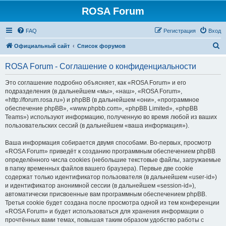
ROSA Forum
FAQ
Регистрация
Вход
П
Официальный сайт
Список форумов
о
ROSA Forum - Соглашение о конфиденциальности
и
с
Это соглашение подробно объясняет, как «ROSA Forum» и его
подразделения (в дальнейшем «мы», «наш», «ROSA Forum»,
к
«http://forum.rosa.ru») и phpBB (в дальнейшем «они», «программное
обеспечение phpBB», «www.phpbb.com», «phpBB Limited», «phpBB
Teams») используют информацию, полученную во время любой из ваших
пользовательских сессий (в дальнейшем «ваша информация»).
Ваша информация собирается двумя способами. Во-первых, просмотр
«ROSA Forum» приведёт к созданию программным обеспечением phpBB
определённого числа cookies (небольшие текстовые файлы, загружаемые
в папку временных файлов вашего браузера). Первые две cookie
содержат только идентификатор пользователя (в дальнейшем «user-id»)
и идентификатор анонимной сессии (в дальнейшем «session-id»),
автоматически присвоенные вам программным обеспечением phpBB.
Третья cookie будет создана после просмотра одной из тем конференции
«ROSA Forum» и будет использоваться для хранения информации о
прочтённых вами темах, повышая таким образом удобство работы с