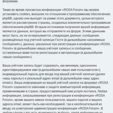
форумами.
Также во время просмотра конференции «ROSA Forum» мы можем
установить cookies, внешние по отношению к программному обеспечению
phpBB, однако они выходят за рамки этого документа, целью которого
является рассмотрение страниц, созданных исключительно программным
обеспечением phpBB. Вторым источником получения вашей информации
являются данные, которые вы отправляете на форум. Этими данными
могут быть, но не исчерпываются, следующие данные: сообщения,
размещённые под учётной записью Гостя (в дальнейшем «анонимные
сообщения»), данные, указанные при регистрации в конференции «ROSA
Forum» (в дальнейшем «ваша учётная запись») и сообщения,
оставленные вами после регистрации и авторизации (в дальнейшем
«ваши сообщения»).
Ваша учётная запись будет содержать, как минимум, однозначно
идентифицируемое имя (в дальнейшем «ваше имя пользователя»),
индивидуальный пароль для входа под вашей учётной записью (далее
«ваш пароль») и реальный адрес email (в дальнейшем «ваш адрес
email»). Ваша информация из вашей учётной записи на форумах «ROSA
Forum» охраняется законами о защите компьютерной информации,
применяемыми в стране, предоставляющей нам услуги хостинга. Любая
информация, запрашиваемая при регистрации в конференции «ROSA
Forum», кроме вашего имени пользователя, вашего пароля и вашего
адреса email, может быть как необходимой, так и необязательной ко
вводу, на усмотрение администрации конференции «ROSA Forum». В
любом случае у вас есть возможность выбрать, какая информация из