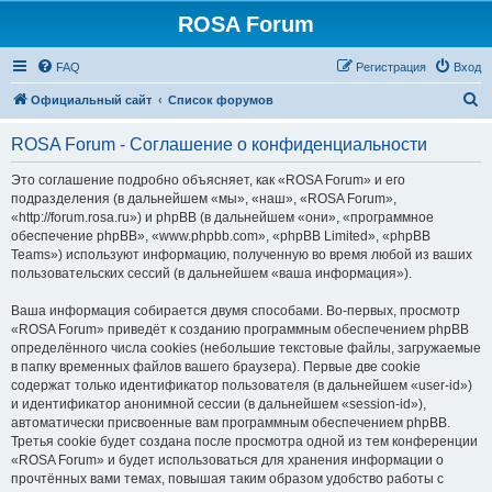
ROSA Forum
FAQ
Регистрация
Вход
П
Официальный сайт
Список форумов
о
ROSA Forum - Соглашение о конфиденциальности
и
с
Это соглашение подробно объясняет, как «ROSA Forum» и его
подразделения (в дальнейшем «мы», «наш», «ROSA Forum»,
к
«http://forum.rosa.ru») и phpBB (в дальнейшем «они», «программное
обеспечение phpBB», «www.phpbb.com», «phpBB Limited», «phpBB
Teams») используют информацию, полученную во время любой из ваших
пользовательских сессий (в дальнейшем «ваша информация»).
Ваша информация собирается двумя способами. Во-первых, просмотр
«ROSA Forum» приведёт к созданию программным обеспечением phpBB
определённого числа cookies (небольшие текстовые файлы, загружаемые
в папку временных файлов вашего браузера). Первые две cookie
содержат только идентификатор пользователя (в дальнейшем «user-id»)
и идентификатор анонимной сессии (в дальнейшем «session-id»),
автоматически присвоенные вам программным обеспечением phpBB.
Третья cookie будет создана после просмотра одной из тем конференции
«ROSA Forum» и будет использоваться для хранения информации о
прочтённых вами темах, повышая таким образом удобство работы с