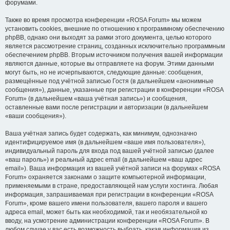
форумами.
Также во время просмотра конференции «ROSA Forum» мы можем
установить cookies, внешние по отношению к программному обеспечению
phpBB, однако они выходят за рамки этого документа, целью которого
является рассмотрение страниц, созданных исключительно программным
обеспечением phpBB. Вторым источником получения вашей информации
являются данные, которые вы отправляете на форум. Этими данными
могут быть, но не исчерпываются, следующие данные: сообщения,
размещённые под учётной записью Гостя (в дальнейшем «анонимные
сообщения»), данные, указанные при регистрации в конференции «ROSA
Forum» (в дальнейшем «ваша учётная запись») и сообщения,
оставленные вами после регистрации и авторизации (в дальнейшем
«ваши сообщения»).
Ваша учётная запись будет содержать, как минимум, однозначно
идентифицируемое имя (в дальнейшем «ваше имя пользователя»),
индивидуальный пароль для входа под вашей учётной записью (далее
«ваш пароль») и реальный адрес email (в дальнейшем «ваш адрес
email»). Ваша информация из вашей учётной записи на форумах «ROSA
Forum» охраняется законами о защите компьютерной информации,
применяемыми в стране, предоставляющей нам услуги хостинга. Любая
информация, запрашиваемая при регистрации в конференции «ROSA
Forum», кроме вашего имени пользователя, вашего пароля и вашего
адреса email, может быть как необходимой, так и необязательной ко
вводу, на усмотрение администрации конференции «ROSA Forum». В
любом случае у вас есть возможность выбрать, какая информация из