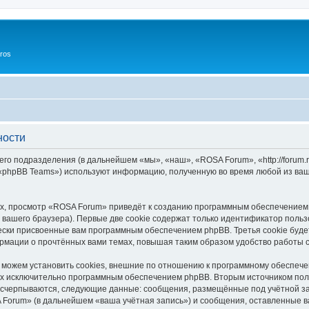
ros
ности
го подразделения (в дальнейшем «мы», «наш», «ROSA Forum», «http://forum.
 «phpBB Teams») используют информацию, полученную во время любой из ваш
х, просмотр «ROSA Forum» приведёт к созданию программным обеспечением 
вашего браузера). Первые две cookie содержат только идентификатор польз
чески присвоенные вам программным обеспечением phpBB. Третья cookie буд
рмации о прочтённых вами темах, повышая таким образом удобство работы 
ожем установить cookies, внешние по отношению к программному обеспечен
ных исключительно программным обеспечением phpBB. Вторым источником по
 исчерпываются, следующие данные: сообщения, размещённые под учётной з
 Forum» (в дальнейшем «ваша учётная запись») и сообщения, оставленные в