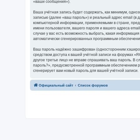
«ваши сообщения»).
Ваша учётная запись будет содержать, как минимум, одн
записью (далее «ваш пароль») и реальный адрес email (в
компьютерной информации, применяемыми в стране, пред
имени пользователя, вашего пароля и вашего адреса emai
случае у вас есть возможность выбрать, какая информация
автоматически сгенерированных программным обеспечени
Ваш пароль надёжно зашифрован (односторонним хэширован
средством доступа к вашей учётной записи на форумах «RO
другое третье лицо не вправе спрашивать ваш пароль. В с
пароль?», предусмотренной программным обеспечением ph
сгенерирует вам новый пароль для вашей учётной записи.
Официальный сайт
Список форумов