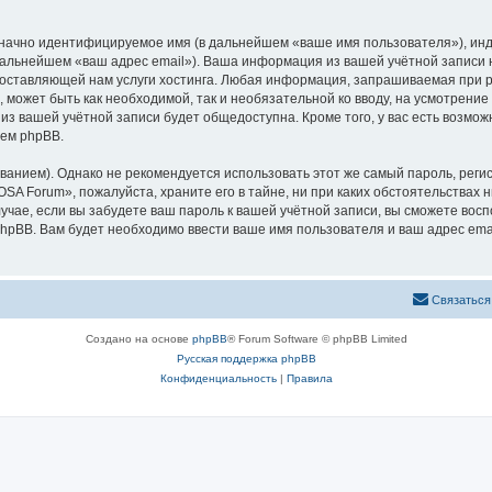
означно идентифицируемое имя (в дальнейшем «ваше имя пользователя»), ин
 дальнейшем «ваш адрес email»). Ваша информация из вашей учётной запис
оставляющей нам услуги хостинга. Любая информация, запрашиваемая при р
l, может быть как необходимой, так и необязательной ко вводу, на усмотре
 из вашей учётной записи будет общедоступна. Кроме того, у вас есть возмож
ем phpBB.
ием). Однако не рекомендуется использовать этот же самый пароль, регист
SA Forum», пожалуйста, храните его в тайне, ни при каких обстоятельствах 
лучае, если вы забудете ваш пароль к вашей учётной записи, вы сможете во
pBB. Вам будет необходимо ввести ваше имя пользователя и ваш адрес emai
Связаться
Создано на основе
phpBB
® Forum Software © phpBB Limited
Русская поддержка phpBB
Конфиденциальность
|
Правила