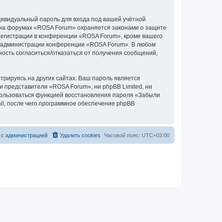
дивидуальный пароль для входа под вашей учётной
и на форумах «ROSA Forum» охраняется законами о защите
егистрации в конференции «ROSA Forum», кроме вашего
ние администрации конференции «ROSA Forum». В любом
ность согласиться/отказаться от получения сообщений,
рируясь на других сайтах. Ваш пароль является
ни представители «ROSA Forum», ни phpBB Limited, ни
спользоваться функцией восстановления пароля «Забыли
l, после чего программное обеспечение phpBB
 с администрацией
Удалить cookies
Часовой пояс:
UTC+03:00