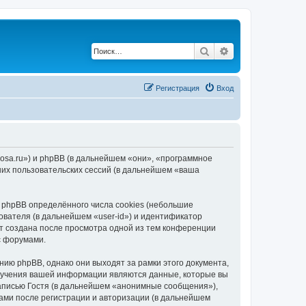
Поиск
Расширенный по
Регистрация
Вход
rosa.ru») и phpBB (в дальнейшем «они», «программное
их пользовательских сессий (в дальнейшем «ваша
phpBB определённого числа cookies (небольшие
ователя (в дальнейшем «user-id») и идентификатор
ет создана после просмотра одной из тем конференции
с форумами.
ию phpBB, однако они выходят за рамки этого документа,
лучения вашей информации являются данные, которые вы
аписью Гостя (в дальнейшем «анонимные сообщения»),
ами после регистрации и авторизации (в дальнейшем