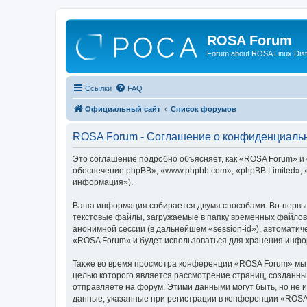
ROSA Forum
Forum about ROSA Linux Dist
Ссылки
FAQ
Официальный сайт
Список форумов
ROSA Forum - Соглашение о конфиденциаль
Это соглашение подробно объясняет, как «ROSA Forum» и е
обеспечение phpBB», «www.phpbb.com», «phpBB Limited»,
информация»).
Ваша информация собирается двумя способами. Во-первы
текстовые файлы, загружаемые в папку временных файлов 
анонимной сессии (в дальнейшем «session-id»), автомати
«ROSA Forum» и будет использоваться для хранения инфо
Также во время просмотра конференции «ROSA Forum» мы м
целью которого является рассмотрение страниц, создан
отправляете на форум. Этими данными могут быть, но не
данные, указанные при регистрации в конференции «ROSA