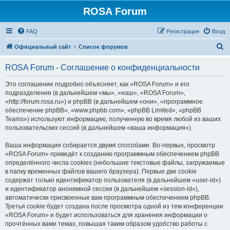
ROSA Forum
FAQ
Регистрация
Вход
П
Официальный сайт
Список форумов
о
ROSA Forum - Соглашение о конфиденциальности
и
с
Это соглашение подробно объясняет, как «ROSA Forum» и его
подразделения (в дальнейшем «мы», «наш», «ROSA Forum»,
к
«http://forum.rosa.ru») и phpBB (в дальнейшем «они», «программное
обеспечение phpBB», «www.phpbb.com», «phpBB Limited», «phpBB
Teams») используют информацию, полученную во время любой из ваших
пользовательских сессий (в дальнейшем «ваша информация»).
Ваша информация собирается двумя способами. Во-первых, просмотр
«ROSA Forum» приведёт к созданию программным обеспечением phpBB
определённого числа cookies (небольшие текстовые файлы, загружаемые
в папку временных файлов вашего браузера). Первые две cookie
содержат только идентификатор пользователя (в дальнейшем «user-id»)
и идентификатор анонимной сессии (в дальнейшем «session-id»),
автоматически присвоенные вам программным обеспечением phpBB.
Третья cookie будет создана после просмотра одной из тем конференции
«ROSA Forum» и будет использоваться для хранения информации о
прочтённых вами темах, повышая таким образом удобство работы с