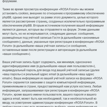
форумами.
Также во время просмотра конференции «ROSA Forum» мы можем
установить cookies, внешние по отношению к программному обеспечению
phpBB, однако они выходят за рамки этого документа, целью которого
является рассмотрение страниц, созданных исключительно программным
обеспечением phpBB. Вторым источником получения вашей информации
являются данные, которые вы отправляете на форум. Этими данными
могут быть, но не исчерпываются, следующие данные: сообщения,
размещённые под учётной записью Гостя (в дальнейшем «анонимные
сообщения»), данные, указанные при регистрации в конференции «ROSA
Forum» (в дальнейшем «ваша учётная запись») и сообщения,
оставленные вами после регистрации и авторизации (в дальнейшем
«ваши сообщения»).
Ваша учётная запись будет содержать, как минимум, однозначно
идентифицируемое имя (в дальнейшем «ваше имя пользователя»),
индивидуальный пароль для входа под вашей учётной записью (далее
«ваш пароль») и реальный адрес email (в дальнейшем «ваш адрес
email»). Ваша информация из вашей учётной записи на форумах «ROSA
Forum» охраняется законами о защите компьютерной информации,
применяемыми в стране, предоставляющей нам услуги хостинга. Любая
информация, запрашиваемая при регистрации в конференции «ROSA
Forum», кроме вашего имени пользователя, вашего пароля и вашего
адреса email, может быть как необходимой, так и необязательной ко
вводу, на усмотрение администрации конференции «ROSA Forum». В
любом случае у вас есть возможность выбрать, какая информация из