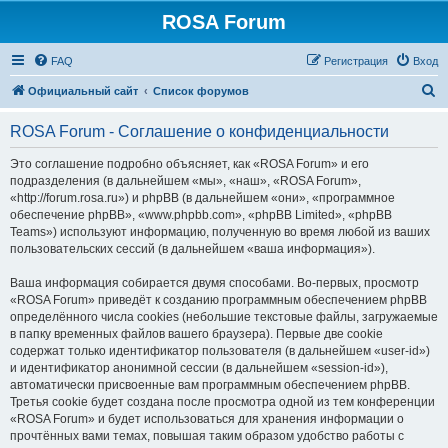
ROSA Forum
FAQ
Регистрация
Вход
П
Официальный сайт
Список форумов
о
ROSA Forum - Соглашение о конфиденциальности
и
с
Это соглашение подробно объясняет, как «ROSA Forum» и его
подразделения (в дальнейшем «мы», «наш», «ROSA Forum»,
к
«http://forum.rosa.ru») и phpBB (в дальнейшем «они», «программное
обеспечение phpBB», «www.phpbb.com», «phpBB Limited», «phpBB
Teams») используют информацию, полученную во время любой из ваших
пользовательских сессий (в дальнейшем «ваша информация»).
Ваша информация собирается двумя способами. Во-первых, просмотр
«ROSA Forum» приведёт к созданию программным обеспечением phpBB
определённого числа cookies (небольшие текстовые файлы, загружаемые
в папку временных файлов вашего браузера). Первые две cookie
содержат только идентификатор пользователя (в дальнейшем «user-id»)
и идентификатор анонимной сессии (в дальнейшем «session-id»),
автоматически присвоенные вам программным обеспечением phpBB.
Третья cookie будет создана после просмотра одной из тем конференции
«ROSA Forum» и будет использоваться для хранения информации о
прочтённых вами темах, повышая таким образом удобство работы с