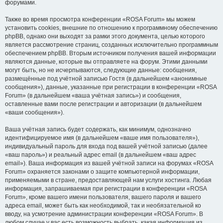
форумами.
Также во время просмотра конференции «ROSA Forum» мы можем
установить cookies, внешние по отношению к программному обеспечению
phpBB, однако они выходят за рамки этого документа, целью которого
является рассмотрение страниц, созданных исключительно программным
обеспечением phpBB. Вторым источником получения вашей информации
являются данные, которые вы отправляете на форум. Этими данными
могут быть, но не исчерпываются, следующие данные: сообщения,
размещённые под учётной записью Гостя (в дальнейшем «анонимные
сообщения»), данные, указанные при регистрации в конференции «ROSA
Forum» (в дальнейшем «ваша учётная запись») и сообщения,
оставленные вами после регистрации и авторизации (в дальнейшем
«ваши сообщения»).
Ваша учётная запись будет содержать, как минимум, однозначно
идентифицируемое имя (в дальнейшем «ваше имя пользователя»),
индивидуальный пароль для входа под вашей учётной записью (далее
«ваш пароль») и реальный адрес email (в дальнейшем «ваш адрес
email»). Ваша информация из вашей учётной записи на форумах «ROSA
Forum» охраняется законами о защите компьютерной информации,
применяемыми в стране, предоставляющей нам услуги хостинга. Любая
информация, запрашиваемая при регистрации в конференции «ROSA
Forum», кроме вашего имени пользователя, вашего пароля и вашего
адреса email, может быть как необходимой, так и необязательной ко
вводу, на усмотрение администрации конференции «ROSA Forum». В
любом случае у вас есть возможность выбрать, какая информация из