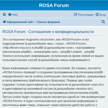
ROSA Forum
FAQ
Регистрация
Вход
П
Официальный сайт
Список форумов
о
ROSA Forum - Соглашение о конфиденциальности
и
с
Это соглашение подробно объясняет, как «ROSA Forum» и его
подразделения (в дальнейшем «мы», «наш», «ROSA Forum»,
к
«http://forum.rosa.ru») и phpBB (в дальнейшем «они», «программное
обеспечение phpBB», «www.phpbb.com», «phpBB Limited», «phpBB
Teams») используют информацию, полученную во время любой из ваших
пользовательских сессий (в дальнейшем «ваша информация»).
Ваша информация собирается двумя способами. Во-первых, просмотр
«ROSA Forum» приведёт к созданию программным обеспечением phpBB
определённого числа cookies (небольшие текстовые файлы, загружаемые
в папку временных файлов вашего браузера). Первые две cookie
содержат только идентификатор пользователя (в дальнейшем «user-id»)
и идентификатор анонимной сессии (в дальнейшем «session-id»),
автоматически присвоенные вам программным обеспечением phpBB.
Третья cookie будет создана после просмотра одной из тем конференции
«ROSA Forum» и будет использоваться для хранения информации о
прочтённых вами темах, повышая таким образом удобство работы с