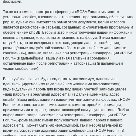
форумами.
Также во время просмотра конференции «ROSA Forum» мы можем
установить cookies, внешние по отношению к программному обеспечению
phpBB, однако они выходят за рамки этого документа, целью которого
является рассмотрение страниц, созданных исключительно программным
обеспечением phpBB. Вторым источником получения вашей информации
являются данные, которые вы отправляете на форум. Этими данными
могут быть, но не исчерпываются, следующие данные: сообщения,
размещённые под учётной записью Гостя (в дальнейшем «анонимные
сообщения»), данные, указанные при регистрации в конференции «ROSA
Forum» (в дальнейшем «ваша учётная запись») и сообщения,
оставленные вами после регистрации и авторизации (в дальнейшем
«ваши сообщения»).
Ваша учётная запись будет содержать, как минимум, однозначно
идентифицируемое имя (в дальнейшем «ваше имя пользователя»),
индивидуальный пароль для входа под вашей учётной записью (далее
«ваш пароль») и реальный адрес email (в дальнейшем «ваш адрес
email»). Ваша информация из вашей учётной записи на форумах «ROSA
Forum» охраняется законами о защите компьютерной информации,
применяемыми в стране, предоставляющей нам услуги хостинга. Любая
информация, запрашиваемая при регистрации в конференции «ROSA
Forum», кроме вашего имени пользователя, вашего пароля и вашего
адреса email, может быть как необходимой, так и необязательной ко
вводу, на усмотрение администрации конференции «ROSA Forum». В
любом случае у вас есть возможность выбрать, какая информация из