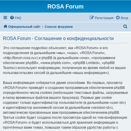
ROSA Forum
FAQ
Регистрация
Вход
П
Официальный сайт
Список форумов
о
ROSA Forum - Соглашение о конфиденциальности
и
с
Это соглашение подробно объясняет, как «ROSA Forum» и его
подразделения (в дальнейшем «мы», «наш», «ROSA Forum»,
к
«http://forum.rosa.ru») и phpBB (в дальнейшем «они», «программное
обеспечение phpBB», «www.phpbb.com», «phpBB Limited», «phpBB
Teams») используют информацию, полученную во время любой из ваших
пользовательских сессий (в дальнейшем «ваша информация»).
Ваша информация собирается двумя способами. Во-первых, просмотр
«ROSA Forum» приведёт к созданию программным обеспечением phpBB
определённого числа cookies (небольшие текстовые файлы, загружаемые
в папку временных файлов вашего браузера). Первые две cookie
содержат только идентификатор пользователя (в дальнейшем «user-id»)
и идентификатор анонимной сессии (в дальнейшем «session-id»),
автоматически присвоенные вам программным обеспечением phpBB.
Третья cookie будет создана после просмотра одной из тем конференции
«ROSA Forum» и будет использоваться для хранения информации о
прочтённых вами темах, повышая таким образом удобство работы с