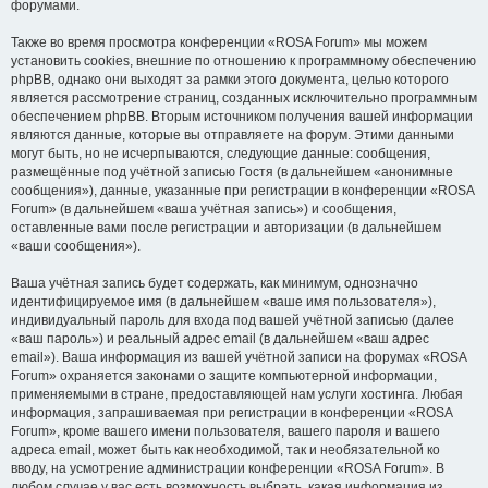
форумами.
Также во время просмотра конференции «ROSA Forum» мы можем
установить cookies, внешние по отношению к программному обеспечению
phpBB, однако они выходят за рамки этого документа, целью которого
является рассмотрение страниц, созданных исключительно программным
обеспечением phpBB. Вторым источником получения вашей информации
являются данные, которые вы отправляете на форум. Этими данными
могут быть, но не исчерпываются, следующие данные: сообщения,
размещённые под учётной записью Гостя (в дальнейшем «анонимные
сообщения»), данные, указанные при регистрации в конференции «ROSA
Forum» (в дальнейшем «ваша учётная запись») и сообщения,
оставленные вами после регистрации и авторизации (в дальнейшем
«ваши сообщения»).
Ваша учётная запись будет содержать, как минимум, однозначно
идентифицируемое имя (в дальнейшем «ваше имя пользователя»),
индивидуальный пароль для входа под вашей учётной записью (далее
«ваш пароль») и реальный адрес email (в дальнейшем «ваш адрес
email»). Ваша информация из вашей учётной записи на форумах «ROSA
Forum» охраняется законами о защите компьютерной информации,
применяемыми в стране, предоставляющей нам услуги хостинга. Любая
информация, запрашиваемая при регистрации в конференции «ROSA
Forum», кроме вашего имени пользователя, вашего пароля и вашего
адреса email, может быть как необходимой, так и необязательной ко
вводу, на усмотрение администрации конференции «ROSA Forum». В
любом случае у вас есть возможность выбрать, какая информация из