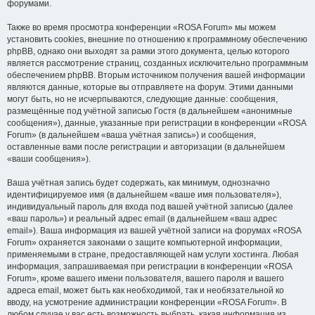
форумами.
Также во время просмотра конференции «ROSA Forum» мы можем
установить cookies, внешние по отношению к программному обеспечению
phpBB, однако они выходят за рамки этого документа, целью которого
является рассмотрение страниц, созданных исключительно программным
обеспечением phpBB. Вторым источником получения вашей информации
являются данные, которые вы отправляете на форум. Этими данными
могут быть, но не исчерпываются, следующие данные: сообщения,
размещённые под учётной записью Гостя (в дальнейшем «анонимные
сообщения»), данные, указанные при регистрации в конференции «ROSA
Forum» (в дальнейшем «ваша учётная запись») и сообщения,
оставленные вами после регистрации и авторизации (в дальнейшем
«ваши сообщения»).
Ваша учётная запись будет содержать, как минимум, однозначно
идентифицируемое имя (в дальнейшем «ваше имя пользователя»),
индивидуальный пароль для входа под вашей учётной записью (далее
«ваш пароль») и реальный адрес email (в дальнейшем «ваш адрес
email»). Ваша информация из вашей учётной записи на форумах «ROSA
Forum» охраняется законами о защите компьютерной информации,
применяемыми в стране, предоставляющей нам услуги хостинга. Любая
информация, запрашиваемая при регистрации в конференции «ROSA
Forum», кроме вашего имени пользователя, вашего пароля и вашего
адреса email, может быть как необходимой, так и необязательной ко
вводу, на усмотрение администрации конференции «ROSA Forum». В
любом случае у вас есть возможность выбрать, какая информация из