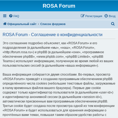
ROSA Forum
FAQ
Регистрация
Вход
П
Официальный сайт
Список форумов
о
ROSA Forum - Соглашение о конфиденциальности
и
с
Это соглашение подробно объясняет, как «ROSA Forum» и его
подразделения (в дальнейшем «мы», «наш», «ROSA Forum»,
к
«http://forum.rosa.ru») и phpBB (в дальнейшем «они», «программное
обеспечение phpBB», «www.phpbb.com», «phpBB Limited», «phpBB
Teams») используют информацию, полученную во время любой из ваших
пользовательских сессий (в дальнейшем «ваша информация»).
Ваша информация собирается двумя способами. Во-первых, просмотр
«ROSA Forum» приведёт к созданию программным обеспечением phpBB
определённого числа cookies (небольшие текстовые файлы, загружаемые
в папку временных файлов вашего браузера). Первые две cookie
содержат только идентификатор пользователя (в дальнейшем «user-id»)
и идентификатор анонимной сессии (в дальнейшем «session-id»),
автоматически присвоенные вам программным обеспечением phpBB.
Третья cookie будет создана после просмотра одной из тем конференции
«ROSA Forum» и будет использоваться для хранения информации о
прочтённых вами темах, повышая таким образом удобство работы с