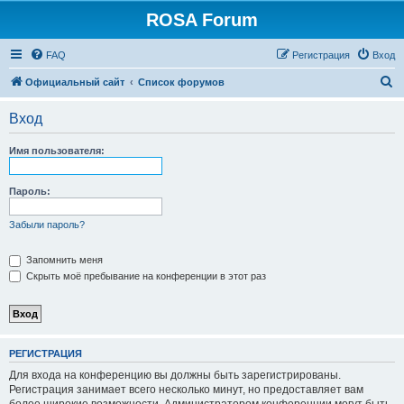
ROSA Forum
FAQ
Регистрация
Вход
П
Официальный сайт
Список форумов
о
Вход
и
с
Имя пользователя:
к
Пароль:
Забыли пароль?
Запомнить меня
Скрыть моё пребывание на конференции в этот раз
РЕГИСТРАЦИЯ
Для входа на конференцию вы должны быть зарегистрированы.
Регистрация занимает всего несколько минут, но предоставляет вам
более широкие возможности. Администратором конференции могут быть