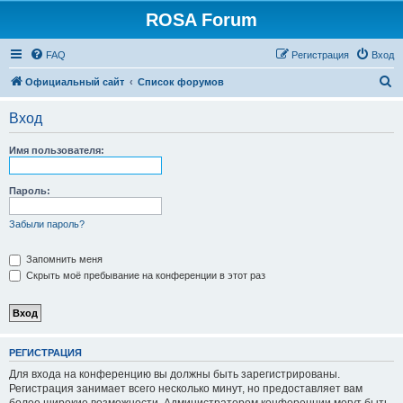
ROSA Forum
FAQ
Регистрация
Вход
П
Официальный сайт
Список форумов
о
Вход
и
с
Имя пользователя:
к
Пароль:
Забыли пароль?
Запомнить меня
Скрыть моё пребывание на конференции в этот раз
РЕГИСТРАЦИЯ
Для входа на конференцию вы должны быть зарегистрированы.
Регистрация занимает всего несколько минут, но предоставляет вам
более широкие возможности. Администратором конференции могут быть