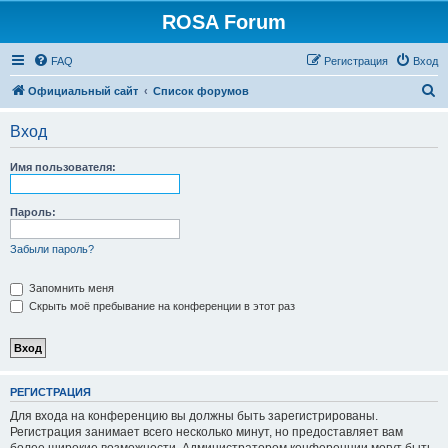
ROSA Forum
FAQ
Регистрация
Вход
П
Официальный сайт
Список форумов
о
Вход
и
с
Имя пользователя:
к
Пароль:
Забыли пароль?
Запомнить меня
Скрыть моё пребывание на конференции в этот раз
РЕГИСТРАЦИЯ
Для входа на конференцию вы должны быть зарегистрированы.
Регистрация занимает всего несколько минут, но предоставляет вам
более широкие возможности. Администратором конференции могут быть