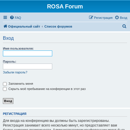
ROSA Forum
FAQ
Регистрация
Вход
П
Официальный сайт
Список форумов
о
Вход
и
с
Имя пользователя:
к
Пароль:
Забыли пароль?
Запомнить меня
Скрыть моё пребывание на конференции в этот раз
РЕГИСТРАЦИЯ
Для входа на конференцию вы должны быть зарегистрированы.
Регистрация занимает всего несколько минут, но предоставляет вам
более широкие возможности. Администратором конференции могут быть