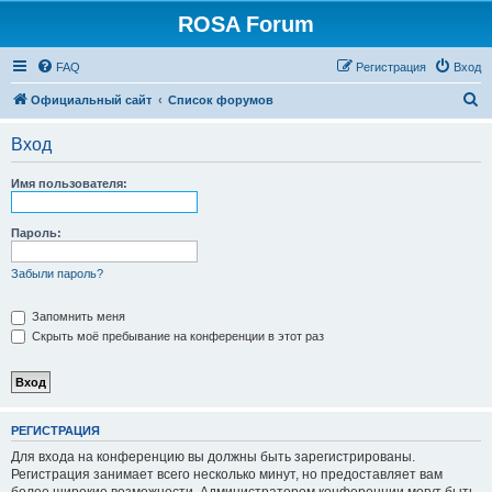
ROSA Forum
FAQ
Регистрация
Вход
П
Официальный сайт
Список форумов
о
Вход
и
с
Имя пользователя:
к
Пароль:
Забыли пароль?
Запомнить меня
Скрыть моё пребывание на конференции в этот раз
РЕГИСТРАЦИЯ
Для входа на конференцию вы должны быть зарегистрированы.
Регистрация занимает всего несколько минут, но предоставляет вам
более широкие возможности. Администратором конференции могут быть