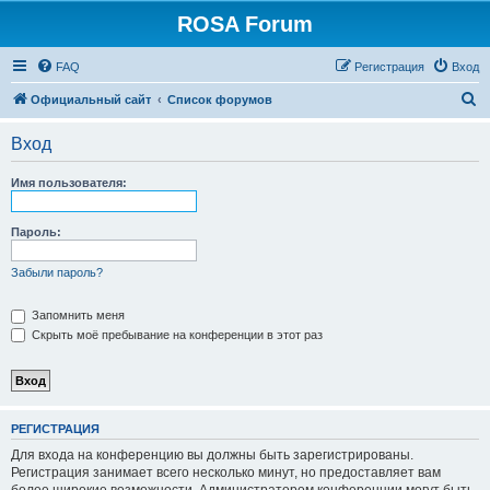
ROSA Forum
FAQ
Регистрация
Вход
П
Официальный сайт
Список форумов
о
Вход
и
с
Имя пользователя:
к
Пароль:
Забыли пароль?
Запомнить меня
Скрыть моё пребывание на конференции в этот раз
РЕГИСТРАЦИЯ
Для входа на конференцию вы должны быть зарегистрированы.
Регистрация занимает всего несколько минут, но предоставляет вам
более широкие возможности. Администратором конференции могут быть