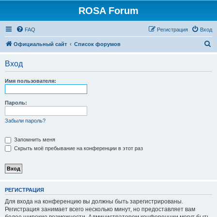
ROSA Forum
FAQ
Регистрация
Вход
П
Официальный сайт
Список форумов
о
Вход
и
с
Имя пользователя:
к
Пароль:
Забыли пароль?
Запомнить меня
Скрыть моё пребывание на конференции в этот раз
РЕГИСТРАЦИЯ
Для входа на конференцию вы должны быть зарегистрированы.
Регистрация занимает всего несколько минут, но предоставляет вам
более широкие возможности. Администратором конференции могут быть