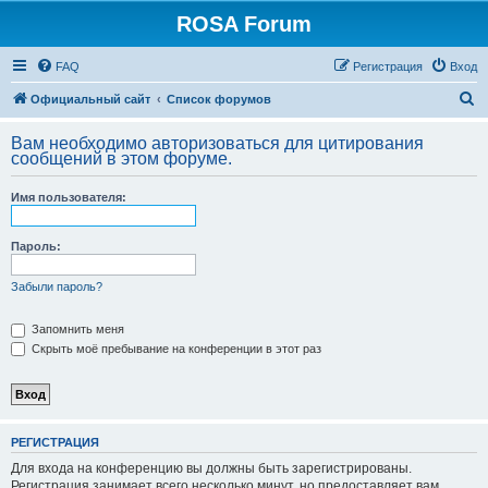
ROSA Forum
FAQ
Регистрация
Вход
П
Официальный сайт
Список форумов
о
Вам необходимо авторизоваться для цитирования
и
сообщений в этом форуме.
с
Имя пользователя:
к
Пароль:
Забыли пароль?
Запомнить меня
Скрыть моё пребывание на конференции в этот раз
РЕГИСТРАЦИЯ
Для входа на конференцию вы должны быть зарегистрированы.
Регистрация занимает всего несколько минут, но предоставляет вам