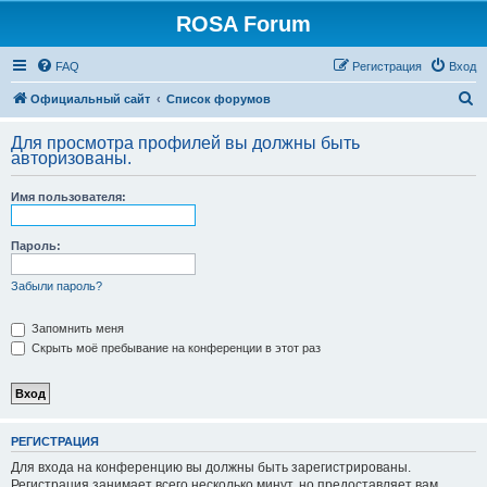
ROSA Forum
FAQ
Регистрация
Вход
П
Официальный сайт
Список форумов
о
Для просмотра профилей вы должны быть
и
авторизованы.
с
Имя пользователя:
к
Пароль:
Забыли пароль?
Запомнить меня
Скрыть моё пребывание на конференции в этот раз
РЕГИСТРАЦИЯ
Для входа на конференцию вы должны быть зарегистрированы.
Регистрация занимает всего несколько минут, но предоставляет вам