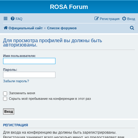
ROSA Forum
FAQ
Регистрация
Вход
П
Официальный сайт
Список форумов
о
Для просмотра профилей вы должны быть
и
авторизованы.
с
Имя пользователя:
к
Пароль:
Забыли пароль?
Запомнить меня
Скрыть моё пребывание на конференции в этот раз
РЕГИСТРАЦИЯ
Для входа на конференцию вы должны быть зарегистрированы.
Регистрация занимает всего несколько минут, но предоставляет вам