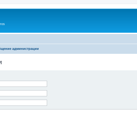
ros
бщение администрации
и