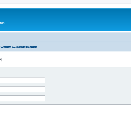
ros
бщение администрации
и