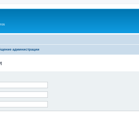
ros
бщение администрации
и