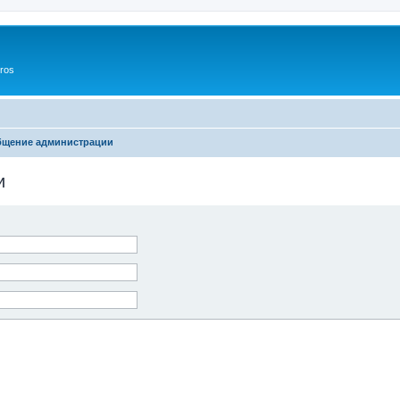
ros
бщение администрации
и