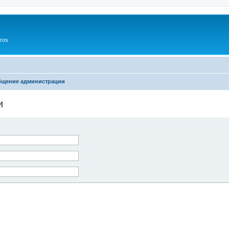
ros
бщение администрации
и