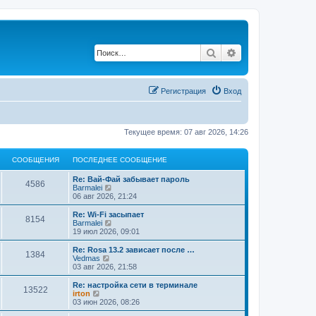
Поиск
Расширенный по
Регистрация
Вход
Текущее время: 07 авг 2026, 14:26
СООБЩЕНИЯ
ПОСЛЕДНЕЕ СООБЩЕНИЕ
Re: Вай-Фай забывает пароль
4586
П
Barmalei
е
06 авг 2026, 21:24
р
е
Re: Wi-Fi засыпает
8154
й
П
Barmalei
т
е
19 июл 2026, 09:01
и
р
к
е
Re: Rosa 13.2 зависает после …
1384
п
й
П
Vedmas
о
т
е
03 авг 2026, 21:58
с
и
р
л
к
е
Re: настройка сети в терминале
е
13522
п
й
П
irton
д
о
т
е
03 июн 2026, 08:26
н
с
и
р
е
л