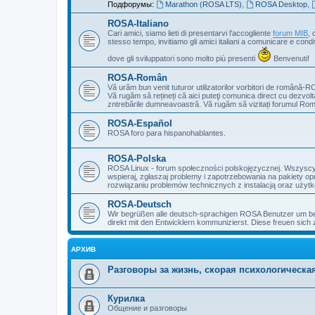
Подфорумы:
Marathon (ROSA LTS)
,
ROSA Desktop
,
ROSA-Italiano
Cari amici, siamo lieti di presentarvi l'accogliente
forum MIB
, 
stesso tempo, invitiamo gli amici italiani a comunicare e cond
dove gli sviluppatori sono molto più presenti
Benvenuti!
ROSA-Român
Vă urăm bun venit tuturor utilizatorilor vorbitori de română-R
Vă rugăm să rețineți că aici puteţi comunica direct cu dezvolt
zntrebările dumneavoastră. Vă rugăm să vizitați forumul Ro
ROSA-Español
ROSA foro para hispanohablantes.
ROSA-Polska
ROSA Linux - forum społeczności polskojęzycznej. Wszyscy z
wspieraj, zgłaszaj problemy i zapotrzebowania na pakiety o
rozwiązaniu problemów technicznych z instalacją oraz użytko
ROSA-Deutsch
Wir begrüßen alle deutsch-sprachigen ROSA Benutzer um bei
direkt mit den Entwicklern kommunizierst. Diese freuen sich 
АРХИВ
Разговоры за жизнь, скорая психологическ
Курилка
Общение и разговоры