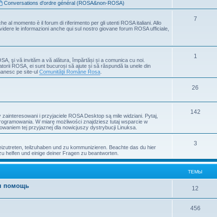
Conversations d'ordre général (ROSA&non-ROSA)
7
che al momento è il forum di riferimento per gli utenti ROSA italiani. Allo
ividere le informazioni anche qui sul nostro giovane forum ROSA ufficiale,
1
OSA, şi vă invităm a vă alătura, împărtăși și a comunica cu noi.
atorii ROSA, ei sunt bucuroși să ajute și să răspundă la unele din
manesc pe site-ul
Comunităţii Române Rosa
.
26
142
ainteresowani i przyjaciele ROSA Desktop są mile widziani. Pytaj,
programowania. W miarę możliwości znajdziesz tutaj wsparcie w
waniem tej przyjaznej dla nowicjuszy dystrybucji Linuksa.
3
zutreten, teilzuhaben und zu kommunizieren. Beachte das du hier
zu helfen und einige deiner Fragen zu beantworten.
ТЕМЫ
ая помощь
12
456