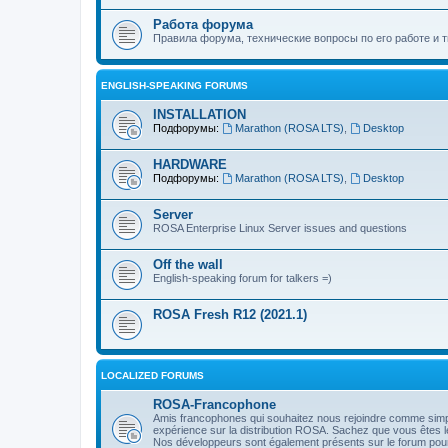
Работа форума
Правила форума, технические вопросы по его работе и т
ENGLISH-SPEAKING FORUMS
INSTALLATION
Подфорумы:
Marathon (ROSA LTS)
,
Desktop
HARDWARE
Подфорумы:
Marathon (ROSA LTS)
,
Desktop
Server
ROSA Enterprise Linux Server issues and questions
Off the wall
English-speaking forum for talkers =)
ROSA Fresh R12 (2021.1)
LOCALIZED FORUMS
ROSA-Francophone
Amis francophones qui souhaitez nous rejoindre comme simple 
expérience sur la distribution ROSA. Sachez que vous êtes l
Nos développeurs sont également présents sur le forum pour 