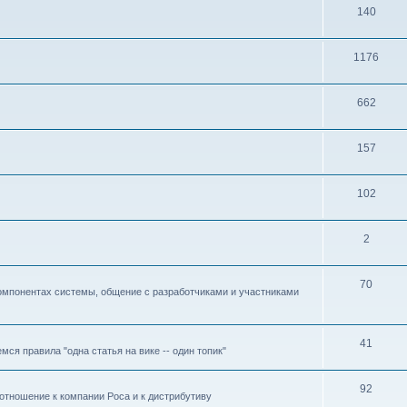
140
1176
662
157
102
2
70
омпонентах системы, общение с разработчиками и участниками
41
ся правила "одна статья на вике -- один топик"
92
отношение к компании Роса и к дистрибутиву