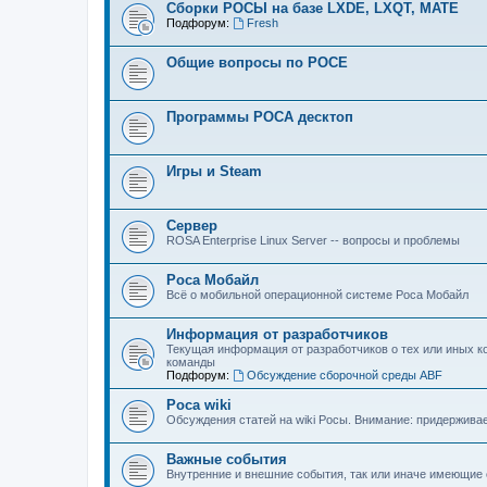
Сборки РОСЫ на базе LXDE, LXQT, MATE
Подфорум:
Fresh
Общие вопросы по РОСЕ
Программы РОСА десктоп
Игры и Steam
Сервер
ROSA Enterprise Linux Server -- вопросы и проблемы
Роса Мобайл
Всё о мобильной операционной системе Роса Мобайл
Информация от разработчиков
Текущая информация от разработчиков о тех или иных к
команды
Подфорум:
Обсуждение сборочной среды ABF
Роса wiki
Обсуждения статей на wiki Росы. Внимание: придерживаем
Важные события
Внутренние и внешние события, так или иначе имеющие 