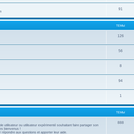
91
п
ТЕМЫ
126
56
8
94
1
ТЕМЫ
888
utilisateur ou utilisateur expérimenté souhaitant faire partager son
es bienvenus !
répondre aux questions et apporter leur aide.