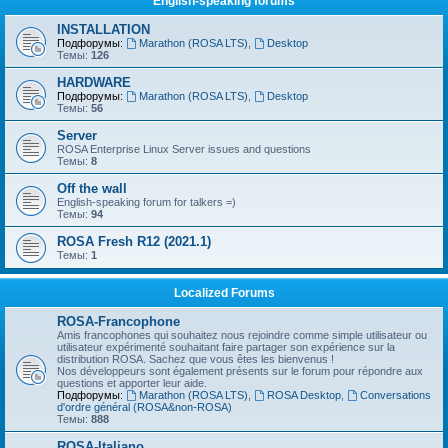
English-speaking forums
INSTALLATION
Подфорумы:
Marathon (ROSA LTS)
,
Desktop
Темы:
126
HARDWARE
Подфорумы:
Marathon (ROSA LTS)
,
Desktop
Темы:
56
Server
ROSA Enterprise Linux Server issues and questions
Темы:
8
Off the wall
English-speaking forum for talkers =)
Темы:
94
ROSA Fresh R12 (2021.1)
Темы:
1
Localized Forums
ROSA-Francophone
Amis francophones qui souhaitez nous rejoindre comme simple utilisateur ou
utilisateur expérimenté souhaitant faire partager son expérience sur la
distribution ROSA. Sachez que vous êtes les bienvenus !
Nos développeurs sont également présents sur le forum pour répondre aux
questions et apporter leur aide.
Подфорумы:
Marathon (ROSA LTS)
,
ROSA Desktop
,
Conversations
d'ordre général (ROSA&non-ROSA)
Темы:
888
ROSA-Italiano