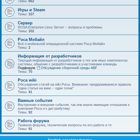
Темы:
662
Игры и Steam
Темы:
157
Сервер
ROSA Enterprise Linux Server -- вопросы и проблемы
Темы:
102
Роса Мобайл
Всё о мобильной операционной системе Роса Мобайл
Темы:
2
Информация от разработчиков
Текущая информация от разработчиков о тех или иных компонентах
системы, общение с разработчиками и участниками команды
Подфорум:
Обсуждение сборочной среды ABF
Темы:
70
Роса wiki
Обсуждения статей на wiki Росы. Внимание: придерживаемся правила
"одна статья на вике -- один топик"
Темы:
41
Важные события
Внутренние и внешние события, так или иначе имеющие отношение к
компании Роса и к дистрибутиву
Темы:
92
Работа форума
Правила форума, технические вопросы по его работе и тп
Темы:
91