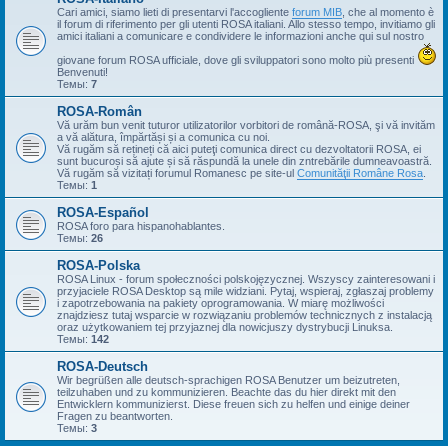
Cari amici, siamo lieti di presentarvi l'accogliente
forum MIB
, che al momento è
il forum di riferimento per gli utenti ROSA italiani. Allo stesso tempo, invitiamo gli
amici italiani a comunicare e condividere le informazioni anche qui sul nostro
giovane forum ROSA ufficiale, dove gli sviluppatori sono molto più presenti
Benvenuti!
Темы:
7
ROSA-Român
Vă urăm bun venit tuturor utilizatorilor vorbitori de română-ROSA, şi vă invităm
a vă alătura, împărtăși și a comunica cu noi.
Vă rugăm să rețineți că aici puteţi comunica direct cu dezvoltatorii ROSA, ei
sunt bucuroși să ajute și să răspundă la unele din zntrebările dumneavoastră.
Vă rugăm să vizitați forumul Romanesc pe site-ul
Comunităţii Române Rosa
.
Темы:
1
ROSA-Español
ROSA foro para hispanohablantes.
Темы:
26
ROSA-Polska
ROSA Linux - forum społeczności polskojęzycznej. Wszyscy zainteresowani i
przyjaciele ROSA Desktop są mile widziani. Pytaj, wspieraj, zgłaszaj problemy
i zapotrzebowania na pakiety oprogramowania. W miarę możliwości
znajdziesz tutaj wsparcie w rozwiązaniu problemów technicznych z instalacją
oraz użytkowaniem tej przyjaznej dla nowicjuszy dystrybucji Linuksa.
Темы:
142
ROSA-Deutsch
Wir begrüßen alle deutsch-sprachigen ROSA Benutzer um beizutreten,
teilzuhaben und zu kommunizieren. Beachte das du hier direkt mit den
Entwicklern kommunizierst. Diese freuen sich zu helfen und einige deiner
Fragen zu beantworten.
Темы:
3