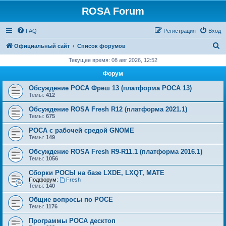
ROSA Forum
FAQ
Регистрация
Вход
П
Официальный сайт
Список форумов
о
Текущее время: 08 авг 2026, 12:52
и
Форум
с
Обсуждение РОСА Фреш 13 (платформа РОСА 13)
к
Темы:
412
Обсуждение ROSA Fresh R12 (платформа 2021.1)
Темы:
675
РОСА с рабочей средой GNOME
Темы:
149
Обсуждение ROSA Fresh R9-R11.1 (платформа 2016.1)
Темы:
1056
Сборки РОСЫ на базе LXDE, LXQT, MATE
Подфорум:
Fresh
Темы:
140
Общие вопросы по РОСЕ
Темы:
1176
Программы РОСА десктоп