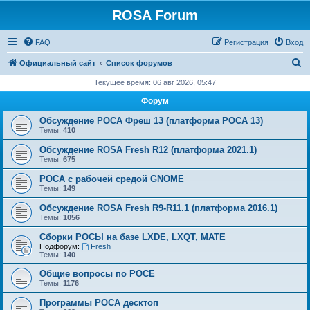
ROSA Forum
FAQ
Регистрация
Вход
П
Официальный сайт
Список форумов
о
Текущее время: 06 авг 2026, 05:47
и
Форум
с
Обсуждение РОСА Фреш 13 (платформа РОСА 13)
к
Темы:
410
Обсуждение ROSA Fresh R12 (платформа 2021.1)
Темы:
675
РОСА с рабочей средой GNOME
Темы:
149
Обсуждение ROSA Fresh R9-R11.1 (платформа 2016.1)
Темы:
1056
Сборки РОСЫ на базе LXDE, LXQT, MATE
Подфорум:
Fresh
Темы:
140
Общие вопросы по РОСЕ
Темы:
1176
Программы РОСА десктоп