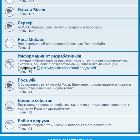
Темы:
662
Игры и Steam
Темы:
157
Сервер
ROSA Enterprise Linux Server -- вопросы и проблемы
Темы:
102
Роса Мобайл
Всё о мобильной операционной системе Роса Мобайл
Темы:
2
Информация от разработчиков
Текущая информация от разработчиков о тех или иных компонентах
системы, общение с разработчиками и участниками команды
Подфорум:
Обсуждение сборочной среды ABF
Темы:
70
Роса wiki
Обсуждения статей на wiki Росы. Внимание: придерживаемся правила
"одна статья на вике -- один топик"
Темы:
41
Важные события
Внутренние и внешние события, так или иначе имеющие отношение к
компании Роса и к дистрибутиву
Темы:
92
Работа форума
Правила форума, технические вопросы по его работе и тп
Темы:
91