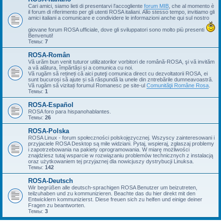
Cari amici, siamo lieti di presentarvi l'accogliente
forum MIB
, che al momento è
il forum di riferimento per gli utenti ROSA italiani. Allo stesso tempo, invitiamo gli
amici italiani a comunicare e condividere le informazioni anche qui sul nostro
giovane forum ROSA ufficiale, dove gli sviluppatori sono molto più presenti
Benvenuti!
Темы:
7
ROSA-Român
Vă urăm bun venit tuturor utilizatorilor vorbitori de română-ROSA, şi vă invităm
a vă alătura, împărtăși și a comunica cu noi.
Vă rugăm să rețineți că aici puteţi comunica direct cu dezvoltatorii ROSA, ei
sunt bucuroși să ajute și să răspundă la unele din zntrebările dumneavoastră.
Vă rugăm să vizitați forumul Romanesc pe site-ul
Comunităţii Române Rosa
.
Темы:
1
ROSA-Español
ROSA foro para hispanohablantes.
Темы:
26
ROSA-Polska
ROSA Linux - forum społeczności polskojęzycznej. Wszyscy zainteresowani i
przyjaciele ROSA Desktop są mile widziani. Pytaj, wspieraj, zgłaszaj problemy
i zapotrzebowania na pakiety oprogramowania. W miarę możliwości
znajdziesz tutaj wsparcie w rozwiązaniu problemów technicznych z instalacją
oraz użytkowaniem tej przyjaznej dla nowicjuszy dystrybucji Linuksa.
Темы:
142
ROSA-Deutsch
Wir begrüßen alle deutsch-sprachigen ROSA Benutzer um beizutreten,
teilzuhaben und zu kommunizieren. Beachte das du hier direkt mit den
Entwicklern kommunizierst. Diese freuen sich zu helfen und einige deiner
Fragen zu beantworten.
Темы:
3