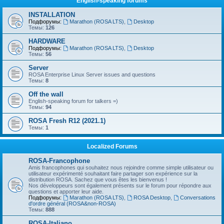
English-speaking forums
INSTALLATION
Подфорумы:
Marathon (ROSA LTS)
,
Desktop
Темы:
126
HARDWARE
Подфорумы:
Marathon (ROSA LTS)
,
Desktop
Темы:
56
Server
ROSA Enterprise Linux Server issues and questions
Темы:
8
Off the wall
English-speaking forum for talkers =)
Темы:
94
ROSA Fresh R12 (2021.1)
Темы:
1
Localized Forums
ROSA-Francophone
Amis francophones qui souhaitez nous rejoindre comme simple utilisateur ou
utilisateur expérimenté souhaitant faire partager son expérience sur la
distribution ROSA. Sachez que vous êtes les bienvenus !
Nos développeurs sont également présents sur le forum pour répondre aux
questions et apporter leur aide.
Подфорумы:
Marathon (ROSA LTS)
,
ROSA Desktop
,
Conversations
d'ordre général (ROSA&non-ROSA)
Темы:
888
ROSA-Italiano