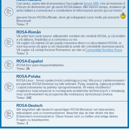
Cari amici, siamo lieti di presentarvi l'accogliente
forum MIB
, che al momento è
il forum di riferimento per gli utenti ROSA italiani. Allo stesso tempo, invitiamo gli
amici italiani a comunicare e condividere le informazioni anche qui sul nostro
giovane forum ROSA ufficiale, dove gli sviluppatori sono molto più presenti
Benvenuti!
Темы:
7
ROSA-Român
Vă urăm bun venit tuturor utilizatorilor vorbitori de română-ROSA, şi vă invităm
a vă alătura, împărtăși și a comunica cu noi.
Vă rugăm să rețineți că aici puteţi comunica direct cu dezvoltatorii ROSA, ei
sunt bucuroși să ajute și să răspundă la unele din zntrebările dumneavoastră.
Vă rugăm să vizitați forumul Romanesc pe site-ul
Comunităţii Române Rosa
.
Темы:
1
ROSA-Español
ROSA foro para hispanohablantes.
Темы:
26
ROSA-Polska
ROSA Linux - forum społeczności polskojęzycznej. Wszyscy zainteresowani i
przyjaciele ROSA Desktop są mile widziani. Pytaj, wspieraj, zgłaszaj problemy
i zapotrzebowania na pakiety oprogramowania. W miarę możliwości
znajdziesz tutaj wsparcie w rozwiązaniu problemów technicznych z instalacją
oraz użytkowaniem tej przyjaznej dla nowicjuszy dystrybucji Linuksa.
Темы:
142
ROSA-Deutsch
Wir begrüßen alle deutsch-sprachigen ROSA Benutzer um beizutreten,
teilzuhaben und zu kommunizieren. Beachte das du hier direkt mit den
Entwicklern kommunizierst. Diese freuen sich zu helfen und einige deiner
Fragen zu beantworten.
Темы:
3