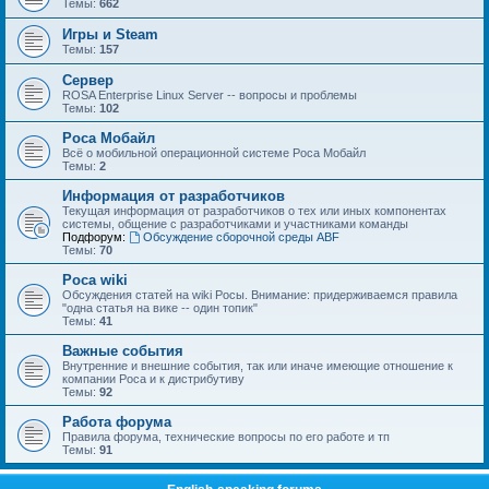
Темы:
662
Игры и Steam
Темы:
157
Сервер
ROSA Enterprise Linux Server -- вопросы и проблемы
Темы:
102
Роса Мобайл
Всё о мобильной операционной системе Роса Мобайл
Темы:
2
Информация от разработчиков
Текущая информация от разработчиков о тех или иных компонентах
системы, общение с разработчиками и участниками команды
Подфорум:
Обсуждение сборочной среды ABF
Темы:
70
Роса wiki
Обсуждения статей на wiki Росы. Внимание: придерживаемся правила
"одна статья на вике -- один топик"
Темы:
41
Важные события
Внутренние и внешние события, так или иначе имеющие отношение к
компании Роса и к дистрибутиву
Темы:
92
Работа форума
Правила форума, технические вопросы по его работе и тп
Темы:
91