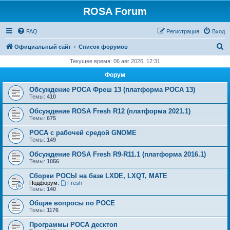
ROSA Forum
FAQ
Регистрация
Вход
П
Официальный сайт
Список форумов
о
Текущее время: 06 авг 2026, 12:31
и
Форум
с
Обсуждение РОСА Фреш 13 (платформа РОСА 13)
к
Темы:
410
Обсуждение ROSA Fresh R12 (платформа 2021.1)
Темы:
675
РОСА с рабочей средой GNOME
Темы:
149
Обсуждение ROSA Fresh R9-R11.1 (платформа 2016.1)
Темы:
1056
Сборки РОСЫ на базе LXDE, LXQT, MATE
Подфорум:
Fresh
Темы:
140
Общие вопросы по РОСЕ
Темы:
1176
Программы РОСА десктоп