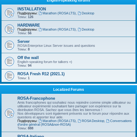
English-speaking forums
INSTALLATION
Подфорумы:
Marathon (ROSA LTS)
,
Desktop
Темы:
126
HARDWARE
Подфорумы:
Marathon (ROSA LTS)
,
Desktop
Темы:
56
Server
ROSA Enterprise Linux Server issues and questions
Темы:
8
Off the wall
English-speaking forum for talkers =)
Темы:
94
ROSA Fresh R12 (2021.1)
Темы:
1
Localized Forums
ROSA-Francophone
Amis francophones qui souhaitez nous rejoindre comme simple utilisateur ou
utilisateur expérimenté souhaitant faire partager son expérience sur la
distribution ROSA. Sachez que vous êtes les bienvenus !
Nos développeurs sont également présents sur le forum pour répondre aux
questions et apporter leur aide.
Подфорумы:
Marathon (ROSA LTS)
,
ROSA Desktop
,
Conversations
d'ordre général (ROSA&non-ROSA)
Темы:
888
ROSA-Italiano