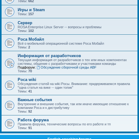
Темы:
662
Игры и Steam
Темы:
157
Сервер
ROSA Enterprise Linux Server -- вопросы и проблемы
Темы:
102
Роса Мобайл
Всё о мобильной операционной системе Роса Мобайл
Темы:
2
Информация от разработчиков
Текущая информация от разработчиков о тех или иных компонентах
системы, общение с разработчиками и участниками команды
Подфорум:
Обсуждение сборочной среды ABF
Темы:
70
Роса wiki
Обсуждения статей на wiki Росы. Внимание: придерживаемся правила
"одна статья на вике -- один топик"
Темы:
41
Важные события
Внутренние и внешние события, так или иначе имеющие отношение к
компании Роса и к дистрибутиву
Темы:
92
Работа форума
Правила форума, технические вопросы по его работе и тп
Темы:
91