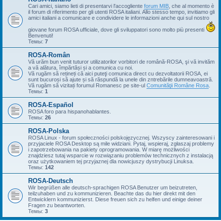
Cari amici, siamo lieti di presentarvi l'accogliente
forum MIB
, che al momento è
il forum di riferimento per gli utenti ROSA italiani. Allo stesso tempo, invitiamo gli
amici italiani a comunicare e condividere le informazioni anche qui sul nostro
giovane forum ROSA ufficiale, dove gli sviluppatori sono molto più presenti
Benvenuti!
Темы:
7
ROSA-Român
Vă urăm bun venit tuturor utilizatorilor vorbitori de română-ROSA, şi vă invităm
a vă alătura, împărtăși și a comunica cu noi.
Vă rugăm să rețineți că aici puteţi comunica direct cu dezvoltatorii ROSA, ei
sunt bucuroși să ajute și să răspundă la unele din zntrebările dumneavoastră.
Vă rugăm să vizitați forumul Romanesc pe site-ul
Comunităţii Române Rosa
.
Темы:
1
ROSA-Español
ROSA foro para hispanohablantes.
Темы:
26
ROSA-Polska
ROSA Linux - forum społeczności polskojęzycznej. Wszyscy zainteresowani i
przyjaciele ROSA Desktop są mile widziani. Pytaj, wspieraj, zgłaszaj problemy
i zapotrzebowania na pakiety oprogramowania. W miarę możliwości
znajdziesz tutaj wsparcie w rozwiązaniu problemów technicznych z instalacją
oraz użytkowaniem tej przyjaznej dla nowicjuszy dystrybucji Linuksa.
Темы:
142
ROSA-Deutsch
Wir begrüßen alle deutsch-sprachigen ROSA Benutzer um beizutreten,
teilzuhaben und zu kommunizieren. Beachte das du hier direkt mit den
Entwicklern kommunizierst. Diese freuen sich zu helfen und einige deiner
Fragen zu beantworten.
Темы:
3