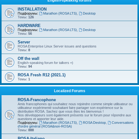
English-speaking forums
INSTALLATION
Подфорумы:
Marathon (ROSA LTS)
,
Desktop
Темы:
126
HARDWARE
Подфорумы:
Marathon (ROSA LTS)
,
Desktop
Темы:
56
Server
ROSA Enterprise Linux Server issues and questions
Темы:
8
Off the wall
English-speaking forum for talkers =)
Темы:
94
ROSA Fresh R12 (2021.1)
Темы:
1
Localized Forums
ROSA-Francophone
Amis francophones qui souhaitez nous rejoindre comme simple utilisateur ou
utilisateur expérimenté souhaitant faire partager son expérience sur la
distribution ROSA. Sachez que vous êtes les bienvenus !
Nos développeurs sont également présents sur le forum pour répondre aux
questions et apporter leur aide.
Подфорумы:
Marathon (ROSA LTS)
,
ROSA Desktop
,
Conversations
d'ordre général (ROSA&non-ROSA)
Темы:
888
ROSA-Italiano