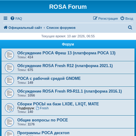
ROSA Forum
FAQ
Регистрация
Вход
П
Официальный сайт
Список форумов
о
Текущее время: 10 авг 2026, 06:55
и
Форум
с
Обсуждение РОСА Фреш 13 (платформа РОСА 13)
к
Темы:
414
Обсуждение ROSA Fresh R12 (платформа 2021.1)
Темы:
675
РОСА с рабочей средой GNOME
Темы:
149
Обсуждение ROSA Fresh R9-R11.1 (платформа 2016.1)
Темы:
1056
Сборки РОСЫ на базе LXDE, LXQT, MATE
Подфорум:
Fresh
Темы:
140
Общие вопросы по РОСЕ
Темы:
1176
Программы РОСА десктоп