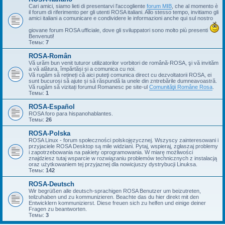
Cari amici, siamo lieti di presentarvi l'accogliente
forum MIB
, che al momento è
il forum di riferimento per gli utenti ROSA italiani. Allo stesso tempo, invitiamo gli
amici italiani a comunicare e condividere le informazioni anche qui sul nostro
giovane forum ROSA ufficiale, dove gli sviluppatori sono molto più presenti
Benvenuti!
Темы:
7
ROSA-Român
Vă urăm bun venit tuturor utilizatorilor vorbitori de română-ROSA, şi vă invităm
a vă alătura, împărtăși și a comunica cu noi.
Vă rugăm să rețineți că aici puteţi comunica direct cu dezvoltatorii ROSA, ei
sunt bucuroși să ajute și să răspundă la unele din zntrebările dumneavoastră.
Vă rugăm să vizitați forumul Romanesc pe site-ul
Comunităţii Române Rosa
.
Темы:
1
ROSA-Español
ROSA foro para hispanohablantes.
Темы:
26
ROSA-Polska
ROSA Linux - forum społeczności polskojęzycznej. Wszyscy zainteresowani i
przyjaciele ROSA Desktop są mile widziani. Pytaj, wspieraj, zgłaszaj problemy
i zapotrzebowania na pakiety oprogramowania. W miarę możliwości
znajdziesz tutaj wsparcie w rozwiązaniu problemów technicznych z instalacją
oraz użytkowaniem tej przyjaznej dla nowicjuszy dystrybucji Linuksa.
Темы:
142
ROSA-Deutsch
Wir begrüßen alle deutsch-sprachigen ROSA Benutzer um beizutreten,
teilzuhaben und zu kommunizieren. Beachte das du hier direkt mit den
Entwicklern kommunizierst. Diese freuen sich zu helfen und einige deiner
Fragen zu beantworten.
Темы:
3