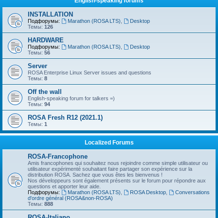
English-speaking forums
INSTALLATION
Подфорумы:
Marathon (ROSA LTS)
,
Desktop
Темы:
126
HARDWARE
Подфорумы:
Marathon (ROSA LTS)
,
Desktop
Темы:
56
Server
ROSA Enterprise Linux Server issues and questions
Темы:
8
Off the wall
English-speaking forum for talkers =)
Темы:
94
ROSA Fresh R12 (2021.1)
Темы:
1
Localized Forums
ROSA-Francophone
Amis francophones qui souhaitez nous rejoindre comme simple utilisateur ou
utilisateur expérimenté souhaitant faire partager son expérience sur la
distribution ROSA. Sachez que vous êtes les bienvenus !
Nos développeurs sont également présents sur le forum pour répondre aux
questions et apporter leur aide.
Подфорумы:
Marathon (ROSA LTS)
,
ROSA Desktop
,
Conversations
d'ordre général (ROSA&non-ROSA)
Темы:
888
ROSA-Italiano