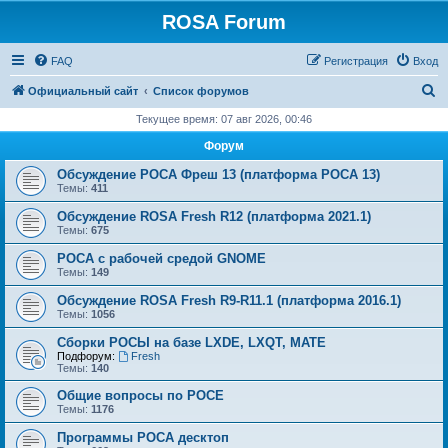
ROSA Forum
FAQ
Регистрация
Вход
П
Официальный сайт
Список форумов
о
Текущее время: 07 авг 2026, 00:46
и
Форум
с
Обсуждение РОСА Фреш 13 (платформа РОСА 13)
к
Темы:
411
Обсуждение ROSA Fresh R12 (платформа 2021.1)
Темы:
675
РОСА с рабочей средой GNOME
Темы:
149
Обсуждение ROSA Fresh R9-R11.1 (платформа 2016.1)
Темы:
1056
Сборки РОСЫ на базе LXDE, LXQT, MATE
Подфорум:
Fresh
Темы:
140
Общие вопросы по РОСЕ
Темы:
1176
Программы РОСА десктоп