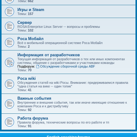
Темы:
662
Игры и Steam
Темы:
157
Сервер
ROSA Enterprise Linux Server -- вопросы и проблемы
Темы:
102
Роса Мобайл
Всё о мобильной операционной системе Роса Мобайл
Темы:
2
Информация от разработчиков
Текущая информация от разработчиков о тех или иных компонентах
системы, общение с разработчиками и участниками команды
Подфорум:
Обсуждение сборочной среды ABF
Темы:
70
Роса wiki
Обсуждения статей на wiki Росы. Внимание: придерживаемся правила
"одна статья на вике -- один топик"
Темы:
41
Важные события
Внутренние и внешние события, так или иначе имеющие отношение к
компании Роса и к дистрибутиву
Темы:
92
Работа форума
Правила форума, технические вопросы по его работе и тп
Темы:
91