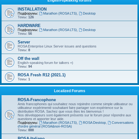
English-speaking forums
INSTALLATION
Подфорумы:
Marathon (ROSA LTS)
,
Desktop
Темы:
126
HARDWARE
Подфорумы:
Marathon (ROSA LTS)
,
Desktop
Темы:
56
Server
ROSA Enterprise Linux Server issues and questions
Темы:
8
Off the wall
English-speaking forum for talkers =)
Темы:
94
ROSA Fresh R12 (2021.1)
Темы:
1
Localized Forums
ROSA-Francophone
Amis francophones qui souhaitez nous rejoindre comme simple utilisateur ou
utilisateur expérimenté souhaitant faire partager son expérience sur la
distribution ROSA. Sachez que vous êtes les bienvenus !
Nos développeurs sont également présents sur le forum pour répondre aux
questions et apporter leur aide.
Подфорумы:
Marathon (ROSA LTS)
,
ROSA Desktop
,
Conversations
d'ordre général (ROSA&non-ROSA)
Темы:
888
ROSA-Italiano