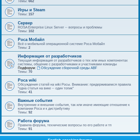
Темы:
662
Игры и Steam
Темы:
157
Сервер
ROSA Enterprise Linux Server -- вопросы и проблемы
Темы:
102
Роса Мобайл
Всё о мобильной операционной системе Роса Мобайл
Темы:
2
Информация от разработчиков
Текущая информация от разработчиков о тех или иных компонентах
системы, общение с разработчиками и участниками команды
Подфорум:
Обсуждение сборочной среды ABF
Темы:
70
Роса wiki
Обсуждения статей на wiki Росы. Внимание: придерживаемся правила
"одна статья на вике -- один топик"
Темы:
41
Важные события
Внутренние и внешние события, так или иначе имеющие отношение к
компании Роса и к дистрибутиву
Темы:
92
Работа форума
Правила форума, технические вопросы по его работе и тп
Темы:
91