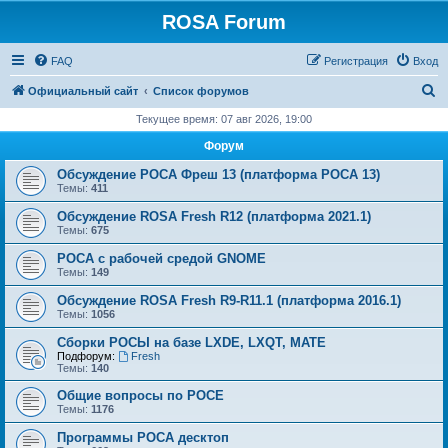
ROSA Forum
FAQ
Регистрация
Вход
П
Официальный сайт
Список форумов
о
Текущее время: 07 авг 2026, 19:00
и
Форум
с
Обсуждение РОСА Фреш 13 (платформа РОСА 13)
к
Темы:
411
Обсуждение ROSA Fresh R12 (платформа 2021.1)
Темы:
675
РОСА с рабочей средой GNOME
Темы:
149
Обсуждение ROSA Fresh R9-R11.1 (платформа 2016.1)
Темы:
1056
Сборки РОСЫ на базе LXDE, LXQT, MATE
Подфорум:
Fresh
Темы:
140
Общие вопросы по РОСЕ
Темы:
1176
Программы РОСА десктоп