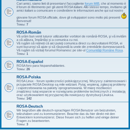
Cari amici, siamo lieti di presentarvi l'accogliente
forum MIB
, che al momento è
il forum di riferimento per gli utenti ROSA italiani. Allo stesso tempo, invitiamo gli
amici italiani a comunicare e condividere le informazioni anche qui sul nostro
giovane forum ROSA ufficiale, dove gli sviluppatori sono molto più presenti
Benvenuti!
Темы:
7
ROSA-Român
Vă urăm bun venit tuturor utilizatorilor vorbitori de română-ROSA, şi vă invităm
a vă alătura, împărtăși și a comunica cu noi.
Vă rugăm să rețineți că aici puteţi comunica direct cu dezvoltatorii ROSA, ei
sunt bucuroși să ajute și să răspundă la unele din zntrebările dumneavoastră.
Vă rugăm să vizitați forumul Romanesc pe site-ul
Comunităţii Române Rosa
.
Темы:
1
ROSA-Español
ROSA foro para hispanohablantes.
Темы:
26
ROSA-Polska
ROSA Linux - forum społeczności polskojęzycznej. Wszyscy zainteresowani i
przyjaciele ROSA Desktop są mile widziani. Pytaj, wspieraj, zgłaszaj problemy
i zapotrzebowania na pakiety oprogramowania. W miarę możliwości
znajdziesz tutaj wsparcie w rozwiązaniu problemów technicznych z instalacją
oraz użytkowaniem tej przyjaznej dla nowicjuszy dystrybucji Linuksa.
Темы:
142
ROSA-Deutsch
Wir begrüßen alle deutsch-sprachigen ROSA Benutzer um beizutreten,
teilzuhaben und zu kommunizieren. Beachte das du hier direkt mit den
Entwicklern kommunizierst. Diese freuen sich zu helfen und einige deiner
Fragen zu beantworten.
Темы:
3