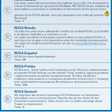
Cari amici, siamo lieti di presentarvi l'accogliente
forum MIB
, che al momento è
il forum di riferimento per gli utenti ROSA italiani. Allo stesso tempo, invitiamo gli
amici italiani a comunicare e condividere le informazioni anche qui sul nostro
giovane forum ROSA ufficiale, dove gli sviluppatori sono molto più presenti
Benvenuti!
Темы:
7
ROSA-Român
Vă urăm bun venit tuturor utilizatorilor vorbitori de română-ROSA, şi vă invităm
a vă alătura, împărtăși și a comunica cu noi.
Vă rugăm să rețineți că aici puteţi comunica direct cu dezvoltatorii ROSA, ei
sunt bucuroși să ajute și să răspundă la unele din zntrebările dumneavoastră.
Vă rugăm să vizitați forumul Romanesc pe site-ul
Comunităţii Române Rosa
.
Темы:
1
ROSA-Español
ROSA foro para hispanohablantes.
Темы:
26
ROSA-Polska
ROSA Linux - forum społeczności polskojęzycznej. Wszyscy zainteresowani i
przyjaciele ROSA Desktop są mile widziani. Pytaj, wspieraj, zgłaszaj problemy
i zapotrzebowania na pakiety oprogramowania. W miarę możliwości
znajdziesz tutaj wsparcie w rozwiązaniu problemów technicznych z instalacją
oraz użytkowaniem tej przyjaznej dla nowicjuszy dystrybucji Linuksa.
Темы:
142
ROSA-Deutsch
Wir begrüßen alle deutsch-sprachigen ROSA Benutzer um beizutreten,
teilzuhaben und zu kommunizieren. Beachte das du hier direkt mit den
Entwicklern kommunizierst. Diese freuen sich zu helfen und einige deiner
Fragen zu beantworten.
Темы:
3