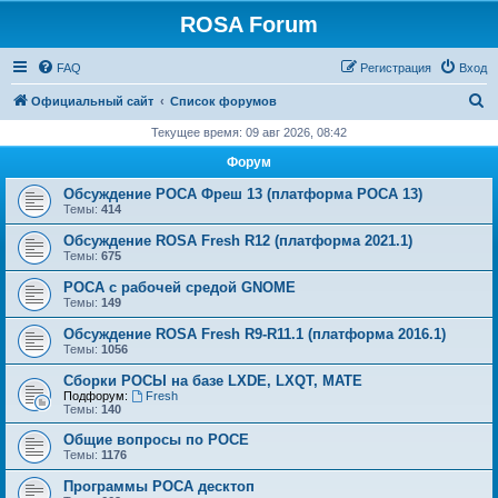
ROSA Forum
FAQ
Регистрация
Вход
П
Официальный сайт
Список форумов
о
Текущее время: 09 авг 2026, 08:42
и
Форум
с
Обсуждение РОСА Фреш 13 (платформа РОСА 13)
к
Темы:
414
Обсуждение ROSA Fresh R12 (платформа 2021.1)
Темы:
675
РОСА с рабочей средой GNOME
Темы:
149
Обсуждение ROSA Fresh R9-R11.1 (платформа 2016.1)
Темы:
1056
Сборки РОСЫ на базе LXDE, LXQT, MATE
Подфорум:
Fresh
Темы:
140
Общие вопросы по РОСЕ
Темы:
1176
Программы РОСА десктоп