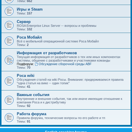
Темы:
662
Игры и Steam
Темы:
157
Сервер
ROSA Enterprise Linux Server -- вопросы и проблемы
Темы:
102
Роса Мобайл
Всё о мобильной операционной системе Роса Мобайл
Темы:
2
Информация от разработчиков
Текущая информация от разработчиков о тех или иных компонентах
системы, общение с разработчиками и участниками команды
Подфорум:
Обсуждение сборочной среды ABF
Темы:
70
Роса wiki
Обсуждения статей на wiki Росы. Внимание: придерживаемся правила
"одна статья на вике -- один топик"
Темы:
41
Важные события
Внутренние и внешние события, так или иначе имеющие отношение к
компании Роса и к дистрибутиву
Темы:
92
Работа форума
Правила форума, технические вопросы по его работе и тп
Темы:
91