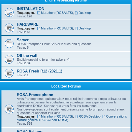
English-speaking forums
INSTALLATION
Подфорумы:
Marathon (ROSA LTS)
,
Desktop
Темы:
126
HARDWARE
Подфорумы:
Marathon (ROSA LTS)
,
Desktop
Темы:
56
Server
ROSA Enterprise Linux Server issues and questions
Темы:
8
Off the wall
English-speaking forum for talkers =)
Темы:
94
ROSA Fresh R12 (2021.1)
Темы:
1
Localized Forums
ROSA-Francophone
Amis francophones qui souhaitez nous rejoindre comme simple utilisateur ou
utilisateur expérimenté souhaitant faire partager son expérience sur la
distribution ROSA. Sachez que vous êtes les bienvenus !
Nos développeurs sont également présents sur le forum pour répondre aux
questions et apporter leur aide.
Подфорумы:
Marathon (ROSA LTS)
,
ROSA Desktop
,
Conversations
d'ordre général (ROSA&non-ROSA)
Темы:
888
ROSA-Italiano