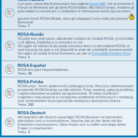
Cari amici, siamo lieti di presentarvi l'accogliente
forum MIB
, che al momento è
il forum di riferimento per gli utenti ROSA italiani. Allo stesso tempo, invitiamo gli
amici italiani a comunicare e condividere le informazioni anche qui sul nostro
giovane forum ROSA ufficiale, dove gli sviluppatori sono molto più presenti
Benvenuti!
Темы:
7
ROSA-Român
Vă urăm bun venit tuturor utilizatorilor vorbitori de română-ROSA, şi vă invităm
a vă alătura, împărtăși și a comunica cu noi.
Vă rugăm să rețineți că aici puteţi comunica direct cu dezvoltatorii ROSA, ei
sunt bucuroși să ajute și să răspundă la unele din zntrebările dumneavoastră.
Vă rugăm să vizitați forumul Romanesc pe site-ul
Comunităţii Române Rosa
.
Темы:
1
ROSA-Español
ROSA foro para hispanohablantes.
Темы:
26
ROSA-Polska
ROSA Linux - forum społeczności polskojęzycznej. Wszyscy zainteresowani i
przyjaciele ROSA Desktop są mile widziani. Pytaj, wspieraj, zgłaszaj problemy
i zapotrzebowania na pakiety oprogramowania. W miarę możliwości
znajdziesz tutaj wsparcie w rozwiązaniu problemów technicznych z instalacją
oraz użytkowaniem tej przyjaznej dla nowicjuszy dystrybucji Linuksa.
Темы:
142
ROSA-Deutsch
Wir begrüßen alle deutsch-sprachigen ROSA Benutzer um beizutreten,
teilzuhaben und zu kommunizieren. Beachte das du hier direkt mit den
Entwicklern kommunizierst. Diese freuen sich zu helfen und einige deiner
Fragen zu beantworten.
Темы:
3