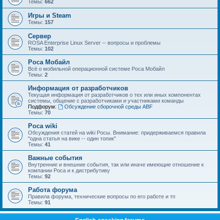
Темы:
662
Игры и Steam
Темы:
157
Сервер
ROSA Enterprise Linux Server -- вопросы и проблемы
Темы:
102
Роса Мобайл
Всё о мобильной операционной системе Роса Мобайл
Темы:
2
Информация от разработчиков
Текущая информация от разработчиков о тех или иных компонентах
системы, общение с разработчиками и участниками команды
Подфорум:
Обсуждение сборочной среды ABF
Темы:
70
Роса wiki
Обсуждения статей на wiki Росы. Внимание: придерживаемся правила
"одна статья на вике -- один топик"
Темы:
41
Важные события
Внутренние и внешние события, так или иначе имеющие отношение к
компании Роса и к дистрибутиву
Темы:
92
Работа форума
Правила форума, технические вопросы по его работе и тп
Темы:
91