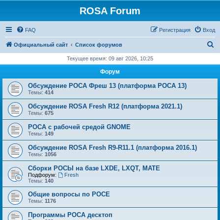
ROSA Forum
FAQ
Регистрация
Вход
П
Официальный сайт
Список форумов
о
Текущее время: 09 авг 2026, 10:25
и
Форум
с
Обсуждение РОСА Фреш 13 (платформа РОСА 13)
к
Темы:
414
Обсуждение ROSA Fresh R12 (платформа 2021.1)
Темы:
675
РОСА с рабочей средой GNOME
Темы:
149
Обсуждение ROSA Fresh R9-R11.1 (платформа 2016.1)
Темы:
1056
Сборки РОСЫ на базе LXDE, LXQT, MATE
Подфорум:
Fresh
Темы:
140
Общие вопросы по РОСЕ
Темы:
1176
Программы РОСА десктоп