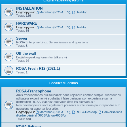
English-speaking forums
INSTALLATION
Подфорумы:
Marathon (ROSA LTS)
,
Desktop
Темы:
126
HARDWARE
Подфорумы:
Marathon (ROSA LTS)
,
Desktop
Темы:
56
Server
ROSA Enterprise Linux Server issues and questions
Темы:
8
Off the wall
English-speaking forum for talkers =)
Темы:
94
ROSA Fresh R12 (2021.1)
Темы:
1
Localized Forums
ROSA-Francophone
Amis francophones qui souhaitez nous rejoindre comme simple utilisateur ou
utilisateur expérimenté souhaitant faire partager son expérience sur la
distribution ROSA. Sachez que vous êtes les bienvenus !
Nos développeurs sont également présents sur le forum pour répondre aux
questions et apporter leur aide.
Подфорумы:
Marathon (ROSA LTS)
,
ROSA Desktop
,
Conversations
d'ordre général (ROSA&non-ROSA)
Темы:
888
ROSA-Italiano