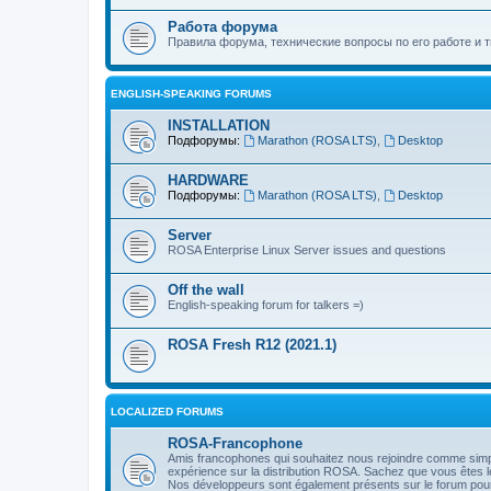
Работа форума
Правила форума, технические вопросы по его работе и т
ENGLISH-SPEAKING FORUMS
INSTALLATION
Подфорумы:
Marathon (ROSA LTS)
,
Desktop
HARDWARE
Подфорумы:
Marathon (ROSA LTS)
,
Desktop
Server
ROSA Enterprise Linux Server issues and questions
Off the wall
English-speaking forum for talkers =)
ROSA Fresh R12 (2021.1)
LOCALIZED FORUMS
ROSA-Francophone
Amis francophones qui souhaitez nous rejoindre comme simple 
expérience sur la distribution ROSA. Sachez que vous êtes l
Nos développeurs sont également présents sur le forum pour 