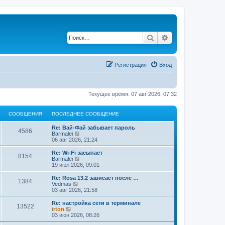
Поиск
Расширенный по
Регистрация
Вход
Текущее время: 07 авг 2026, 07:32
СООБЩЕНИЯ
ПОСЛЕДНЕЕ СООБЩЕНИЕ
Re: Вай-Фай забывает пароль
4586
П
Barmalei
е
06 авг 2026, 21:24
р
е
Re: Wi-Fi засыпает
8154
й
П
Barmalei
т
е
19 июл 2026, 09:01
и
р
к
е
Re: Rosa 13.2 зависает после …
1384
п
й
П
Vedmas
о
т
е
03 авг 2026, 21:58
с
и
р
л
к
е
Re: настройка сети в терминале
е
13522
п
й
П
irton
д
о
т
е
03 июн 2026, 08:26
н
с
и
р
е
л