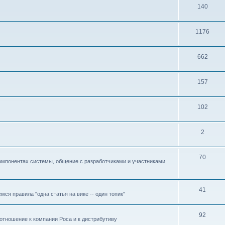
140
1176
662
157
102
2
70
омпонентах системы, общение с разработчиками и участниками
41
ся правила "одна статья на вике -- один топик"
92
отношение к компании Роса и к дистрибутиву