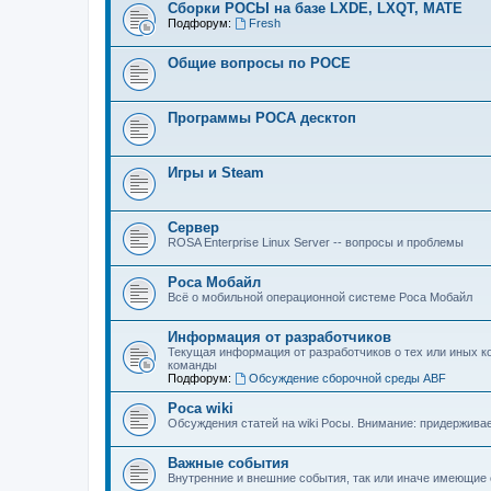
Сборки РОСЫ на базе LXDE, LXQT, MATE
Подфорум:
Fresh
Общие вопросы по РОСЕ
Программы РОСА десктоп
Игры и Steam
Сервер
ROSA Enterprise Linux Server -- вопросы и проблемы
Роса Мобайл
Всё о мобильной операционной системе Роса Мобайл
Информация от разработчиков
Текущая информация от разработчиков о тех или иных к
команды
Подфорум:
Обсуждение сборочной среды ABF
Роса wiki
Обсуждения статей на wiki Росы. Внимание: придерживаем
Важные события
Внутренние и внешние события, так или иначе имеющие 