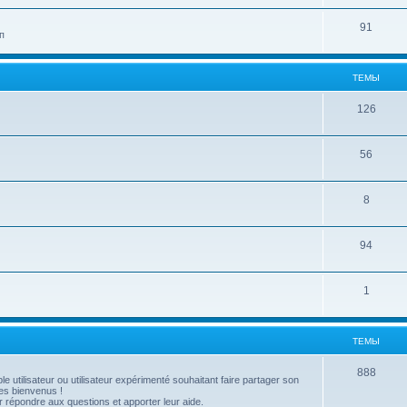
91
п
ТЕМЫ
126
56
8
94
1
ТЕМЫ
888
utilisateur ou utilisateur expérimenté souhaitant faire partager son
es bienvenus !
répondre aux questions et apporter leur aide.