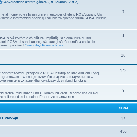
Conversations d'ordre général (ROSA&non-ROSA)
7
che al momento è il forum di riferimento per gli utenti ROSA italiani. Allo
ividere le informazioni anche qui sul nostro giovane forum ROSA ufficiale,
1
OSA, şi vă invităm a vă alătura, împărtăși și a comunica cu noi.
atorii ROSA, ei sunt bucuroși să ajute și să răspundă la unele din
manesc pe site-ul
Comunităţii Române Rosa
.
26
142
ainteresowani i przyjaciele ROSA Desktop są mile widziani. Pytaj,
programowania. W miarę możliwości znajdziesz tutaj wsparcie w
waniem tej przyjaznej dla nowicjuszy dystrybucji Linuksa.
3
zutreten, teilzuhaben und zu kommunizieren. Beachte das du hier
zu helfen und einige deiner Fragen zu beantworten.
ТЕМЫ
ая помощь
12
456