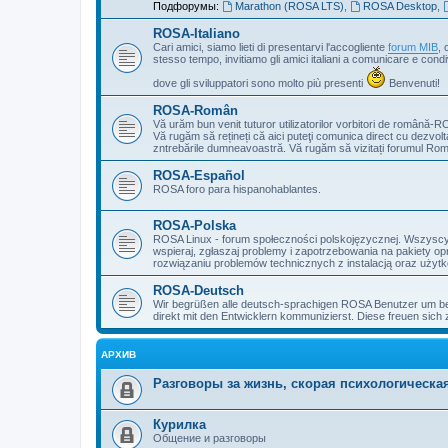
Подфорумы:
Marathon (ROSA LTS)
,
ROSA Desktop
,
ROSA-Italiano
Cari amici, siamo lieti di presentarvi l'accogliente
forum MIB
, 
stesso tempo, invitiamo gli amici italiani a comunicare e cond
dove gli sviluppatori sono molto più presenti
Benvenuti!
ROSA-Român
Vă urăm bun venit tuturor utilizatorilor vorbitori de română-R
Vă rugăm să rețineți că aici puteţi comunica direct cu dezvolt
zntrebările dumneavoastră. Vă rugăm să vizitați forumul Ro
ROSA-Español
ROSA foro para hispanohablantes.
ROSA-Polska
ROSA Linux - forum społeczności polskojęzycznej. Wszyscy z
wspieraj, zgłaszaj problemy i zapotrzebowania na pakiety o
rozwiązaniu problemów technicznych z instalacją oraz użytko
ROSA-Deutsch
Wir begrüßen alle deutsch-sprachigen ROSA Benutzer um bei
direkt mit den Entwicklern kommunizierst. Diese freuen sich 
АРХИВ
Разговоры за жизнь, скорая психологическ
Курилка
Общение и разговоры