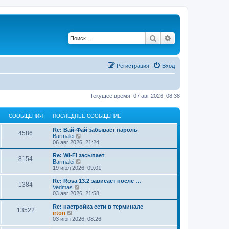
Поиск
Расширенный по
Регистрация
Вход
Текущее время: 07 авг 2026, 08:38
СООБЩЕНИЯ
ПОСЛЕДНЕЕ СООБЩЕНИЕ
Re: Вай-Фай забывает пароль
4586
П
Barmalei
е
06 авг 2026, 21:24
р
е
Re: Wi-Fi засыпает
8154
й
П
Barmalei
т
е
19 июл 2026, 09:01
и
р
к
е
Re: Rosa 13.2 зависает после …
1384
п
й
П
Vedmas
о
т
е
03 авг 2026, 21:58
с
и
р
л
к
е
Re: настройка сети в терминале
е
13522
п
й
П
irton
д
о
т
е
03 июн 2026, 08:26
н
с
и
р
е
л