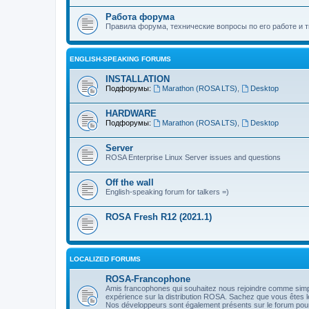
Работа форума
Правила форума, технические вопросы по его работе и т
ENGLISH-SPEAKING FORUMS
INSTALLATION
Подфорумы:
Marathon (ROSA LTS)
,
Desktop
HARDWARE
Подфорумы:
Marathon (ROSA LTS)
,
Desktop
Server
ROSA Enterprise Linux Server issues and questions
Off the wall
English-speaking forum for talkers =)
ROSA Fresh R12 (2021.1)
LOCALIZED FORUMS
ROSA-Francophone
Amis francophones qui souhaitez nous rejoindre comme simple 
expérience sur la distribution ROSA. Sachez que vous êtes l
Nos développeurs sont également présents sur le forum pour 