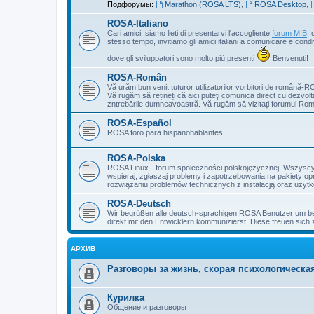
Подфорумы:
Marathon (ROSA LTS)
,
ROSA Desktop
,
ROSA-Italiano
Cari amici, siamo lieti di presentarvi l'accogliente
forum MIB
, 
stesso tempo, invitiamo gli amici italiani a comunicare e cond
dove gli sviluppatori sono molto più presenti
Benvenuti!
ROSA-Român
Vă urăm bun venit tuturor utilizatorilor vorbitori de română-R
Vă rugăm să rețineți că aici puteţi comunica direct cu dezvolt
zntrebările dumneavoastră. Vă rugăm să vizitați forumul Ro
ROSA-Español
ROSA foro para hispanohablantes.
ROSA-Polska
ROSA Linux - forum społeczności polskojęzycznej. Wszyscy z
wspieraj, zgłaszaj problemy i zapotrzebowania na pakiety o
rozwiązaniu problemów technicznych z instalacją oraz użytko
ROSA-Deutsch
Wir begrüßen alle deutsch-sprachigen ROSA Benutzer um bei
direkt mit den Entwicklern kommunizierst. Diese freuen sich 
АРХИВ
Разговоры за жизнь, скорая психологическ
Курилка
Общение и разговоры