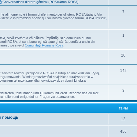
Conversations d'ordre général (ROSA&non-ROSA)
7
che al momento è il forum di riferimento per gli utenti ROSA italiani. Allo
ividere le informazioni anche qui sul nostro giovane forum ROSA ufficiale,
1
OSA, şi vă invităm a vă alătura, împărtăși și a comunica cu noi.
atorii ROSA, ei sunt bucuroși să ajute și să răspundă la unele din
manesc pe site-ul
Comunităţii Române Rosa
.
26
142
ainteresowani i przyjaciele ROSA Desktop są mile widziani. Pytaj,
programowania. W miarę możliwości znajdziesz tutaj wsparcie w
waniem tej przyjaznej dla nowicjuszy dystrybucji Linuksa.
3
zutreten, teilzuhaben und zu kommunizieren. Beachte das du hier
zu helfen und einige deiner Fragen zu beantworten.
ТЕМЫ
ая помощь
12
456