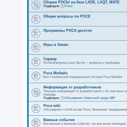
Сборки РОСЫ на базе LXDE, LXQT, MATE
Подфорум:
Fresh
Общие вопросы по РОСЕ
Программы РОСА десктоп
Игры и Steam
Сервер
ROSA Enterprise Linux Server -- вопросы и проблемы
Роса Мобайл
Всё о мобильной операционной системе Роса Мобайл
Информация от разработчиков
Текущая информация от разработчиков о тех или иных к
команды
Подфорум:
Обсуждение сборочной среды ABF
Роса wiki
Обсуждения статей на wiki Росы. Внимание: придерживаем
Важные события
Внутренние и внешние события, так или иначе имеющие 