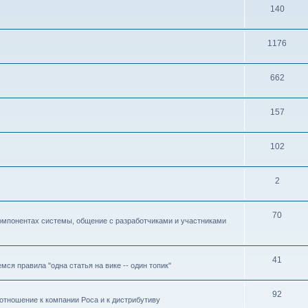
140
1176
662
157
102
2
70
омпонентах системы, общение с разработчиками и участниками
41
ся правила "одна статья на вике -- один топик"
92
отношение к компании Роса и к дистрибутиву