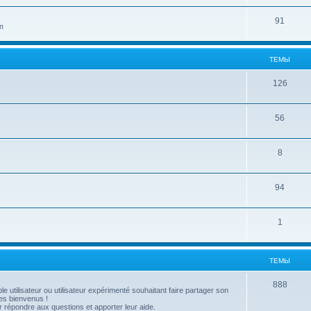
91
п
ТЕМЫ
126
56
8
94
1
ТЕМЫ
888
utilisateur ou utilisateur expérimenté souhaitant faire partager son
es bienvenus !
répondre aux questions et apporter leur aide.