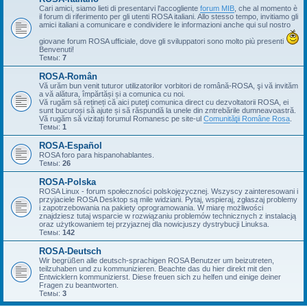
Cari amici, siamo lieti di presentarvi l'accogliente
forum MIB
, che al momento è
il forum di riferimento per gli utenti ROSA italiani. Allo stesso tempo, invitiamo gli
amici italiani a comunicare e condividere le informazioni anche qui sul nostro
giovane forum ROSA ufficiale, dove gli sviluppatori sono molto più presenti
Benvenuti!
Темы:
7
ROSA-Român
Vă urăm bun venit tuturor utilizatorilor vorbitori de română-ROSA, şi vă invităm
a vă alătura, împărtăși și a comunica cu noi.
Vă rugăm să rețineți că aici puteţi comunica direct cu dezvoltatorii ROSA, ei
sunt bucuroși să ajute și să răspundă la unele din zntrebările dumneavoastră.
Vă rugăm să vizitați forumul Romanesc pe site-ul
Comunităţii Române Rosa
.
Темы:
1
ROSA-Español
ROSA foro para hispanohablantes.
Темы:
26
ROSA-Polska
ROSA Linux - forum społeczności polskojęzycznej. Wszyscy zainteresowani i
przyjaciele ROSA Desktop są mile widziani. Pytaj, wspieraj, zgłaszaj problemy
i zapotrzebowania na pakiety oprogramowania. W miarę możliwości
znajdziesz tutaj wsparcie w rozwiązaniu problemów technicznych z instalacją
oraz użytkowaniem tej przyjaznej dla nowicjuszy dystrybucji Linuksa.
Темы:
142
ROSA-Deutsch
Wir begrüßen alle deutsch-sprachigen ROSA Benutzer um beizutreten,
teilzuhaben und zu kommunizieren. Beachte das du hier direkt mit den
Entwicklern kommunizierst. Diese freuen sich zu helfen und einige deiner
Fragen zu beantworten.
Темы:
3