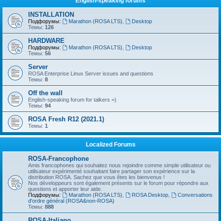
English-speaking forums
INSTALLATION
Подфорумы:
Marathon (ROSA LTS)
,
Desktop
Темы:
126
HARDWARE
Подфорумы:
Marathon (ROSA LTS)
,
Desktop
Темы:
56
Server
ROSA Enterprise Linux Server issues and questions
Темы:
8
Off the wall
English-speaking forum for talkers =)
Темы:
94
ROSA Fresh R12 (2021.1)
Темы:
1
Localized Forums
ROSA-Francophone
Amis francophones qui souhaitez nous rejoindre comme simple utilisateur ou
utilisateur expérimenté souhaitant faire partager son expérience sur la
distribution ROSA. Sachez que vous êtes les bienvenus !
Nos développeurs sont également présents sur le forum pour répondre aux
questions et apporter leur aide.
Подфорумы:
Marathon (ROSA LTS)
,
ROSA Desktop
,
Conversations
d'ordre général (ROSA&non-ROSA)
Темы:
888
ROSA-Italiano