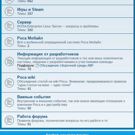
Темы:
662
Игры и Steam
Темы:
157
Сервер
ROSA Enterprise Linux Server -- вопросы и проблемы
Темы:
102
Роса Мобайл
Всё о мобильной операционной системе Роса Мобайл
Темы:
2
Информация от разработчиков
Текущая информация от разработчиков о тех или иных компонентах
системы, общение с разработчиками и участниками команды
Подфорум:
Обсуждение сборочной среды ABF
Темы:
70
Роса wiki
Обсуждения статей на wiki Росы. Внимание: придерживаемся правила
"одна статья на вике -- один топик"
Темы:
41
Важные события
Внутренние и внешние события, так или иначе имеющие отношение к
компании Роса и к дистрибутиву
Темы:
92
Работа форума
Правила форума, технические вопросы по его работе и тп
Темы:
91