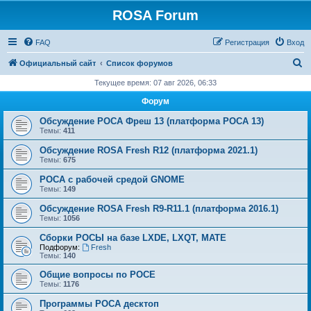
ROSA Forum
FAQ
Регистрация
Вход
П
Официальный сайт
Список форумов
о
Текущее время: 07 авг 2026, 06:33
и
Форум
с
Обсуждение РОСА Фреш 13 (платформа РОСА 13)
к
Темы:
411
Обсуждение ROSA Fresh R12 (платформа 2021.1)
Темы:
675
РОСА с рабочей средой GNOME
Темы:
149
Обсуждение ROSA Fresh R9-R11.1 (платформа 2016.1)
Темы:
1056
Сборки РОСЫ на базе LXDE, LXQT, MATE
Подфорум:
Fresh
Темы:
140
Общие вопросы по РОСЕ
Темы:
1176
Программы РОСА десктоп