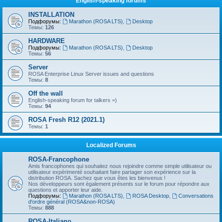
English-speaking forums
INSTALLATION
Подфорумы:
Marathon (ROSA LTS)
,
Desktop
Темы:
126
HARDWARE
Подфорумы:
Marathon (ROSA LTS)
,
Desktop
Темы:
56
Server
ROSA Enterprise Linux Server issues and questions
Темы:
8
Off the wall
English-speaking forum for talkers =)
Темы:
94
ROSA Fresh R12 (2021.1)
Темы:
1
Localized Forums
ROSA-Francophone
Amis francophones qui souhaitez nous rejoindre comme simple utilisateur ou
utilisateur expérimenté souhaitant faire partager son expérience sur la
distribution ROSA. Sachez que vous êtes les bienvenus !
Nos développeurs sont également présents sur le forum pour répondre aux
questions et apporter leur aide.
Подфорумы:
Marathon (ROSA LTS)
,
ROSA Desktop
,
Conversations
d'ordre général (ROSA&non-ROSA)
Темы:
888
ROSA-Italiano