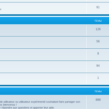
91
п
ТЕМЫ
126
56
8
94
1
ТЕМЫ
888
utilisateur ou utilisateur expérimenté souhaitant faire partager son
es bienvenus !
répondre aux questions et apporter leur aide.