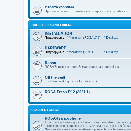
Работа форума
Правила форума, технические вопросы по его работе и т
ENGLISH-SPEAKING FORUMS
INSTALLATION
Подфорумы:
Marathon (ROSA LTS)
,
Desktop
HARDWARE
Подфорумы:
Marathon (ROSA LTS)
,
Desktop
Server
ROSA Enterprise Linux Server issues and questions
Off the wall
English-speaking forum for talkers =)
ROSA Fresh R12 (2021.1)
LOCALIZED FORUMS
ROSA-Francophone
Amis francophones qui souhaitez nous rejoindre comme simple 
expérience sur la distribution ROSA. Sachez que vous êtes l
Nos développeurs sont également présents sur le forum pour 