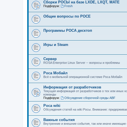
Сборки РОСЫ на базе LXDE, LXQT, MATE
Подфорум:
Fresh
Общие вопросы по РОСЕ
Программы РОСА десктоп
Игры и Steam
Сервер
ROSA Enterprise Linux Server -- вопросы и проблемы
Роса Мобайл
Всё о мобильной операционной системе Роса Мобайл
Информация от разработчиков
Текущая информация от разработчиков о тех или иных к
команды
Подфорум:
Обсуждение сборочной среды ABF
Роса wiki
Обсуждения статей на wiki Росы. Внимание: придерживаем
Важные события
Внутренние и внешние события, так или иначе имеющие 