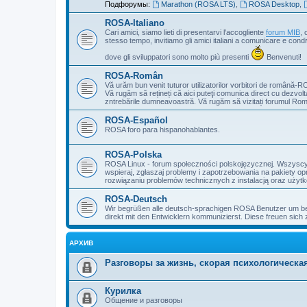
Подфорумы:
Marathon (ROSA LTS)
,
ROSA Desktop
,
ROSA-Italiano
Cari amici, siamo lieti di presentarvi l'accogliente
forum MIB
, 
stesso tempo, invitiamo gli amici italiani a comunicare e cond
dove gli sviluppatori sono molto più presenti
Benvenuti!
ROSA-Român
Vă urăm bun venit tuturor utilizatorilor vorbitori de română-R
Vă rugăm să rețineți că aici puteţi comunica direct cu dezvolt
zntrebările dumneavoastră. Vă rugăm să vizitați forumul Ro
ROSA-Español
ROSA foro para hispanohablantes.
ROSA-Polska
ROSA Linux - forum społeczności polskojęzycznej. Wszyscy z
wspieraj, zgłaszaj problemy i zapotrzebowania na pakiety o
rozwiązaniu problemów technicznych z instalacją oraz użytko
ROSA-Deutsch
Wir begrüßen alle deutsch-sprachigen ROSA Benutzer um bei
direkt mit den Entwicklern kommunizierst. Diese freuen sich 
АРХИВ
Разговоры за жизнь, скорая психологическ
Курилка
Общение и разговоры