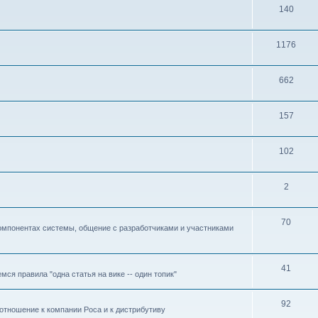
140
1176
662
157
102
2
70
омпонентах системы, общение с разработчиками и участниками
41
ся правила "одна статья на вике -- один топик"
92
отношение к компании Роса и к дистрибутиву