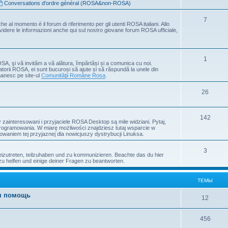
Conversations d'ordre général (ROSA&non-ROSA)
7
che al momento è il forum di riferimento per gli utenti ROSA italiani. Allo
ividere le informazioni anche qui sul nostro giovane forum ROSA ufficiale,
1
OSA, şi vă invităm a vă alătura, împărtăși și a comunica cu noi.
atorii ROSA, ei sunt bucuroși să ajute și să răspundă la unele din
manesc pe site-ul
Comunităţii Române Rosa
.
26
142
ainteresowani i przyjaciele ROSA Desktop są mile widziani. Pytaj,
programowania. W miarę możliwości znajdziesz tutaj wsparcie w
waniem tej przyjaznej dla nowicjuszy dystrybucji Linuksa.
3
zutreten, teilzuhaben und zu kommunizieren. Beachte das du hier
zu helfen und einige deiner Fragen zu beantworten.
ТЕМЫ
ая помощь
12
456