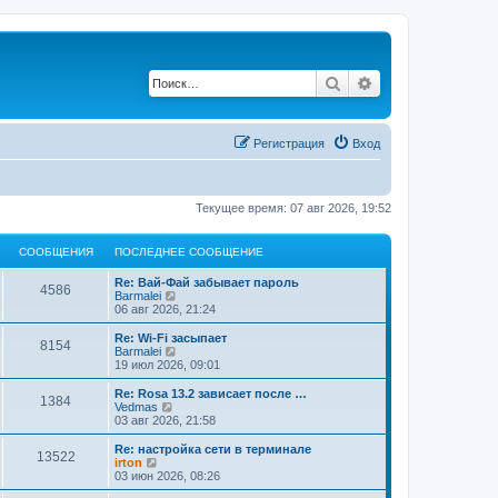
Поиск
Расширенный по
Регистрация
Вход
Текущее время: 07 авг 2026, 19:52
СООБЩЕНИЯ
ПОСЛЕДНЕЕ СООБЩЕНИЕ
Re: Вай-Фай забывает пароль
4586
П
Barmalei
е
06 авг 2026, 21:24
р
е
Re: Wi-Fi засыпает
8154
й
П
Barmalei
т
е
19 июл 2026, 09:01
и
р
к
е
Re: Rosa 13.2 зависает после …
1384
п
й
П
Vedmas
о
т
е
03 авг 2026, 21:58
с
и
р
л
к
е
Re: настройка сети в терминале
е
13522
п
й
П
irton
д
о
т
е
03 июн 2026, 08:26
н
с
и
р
е
л