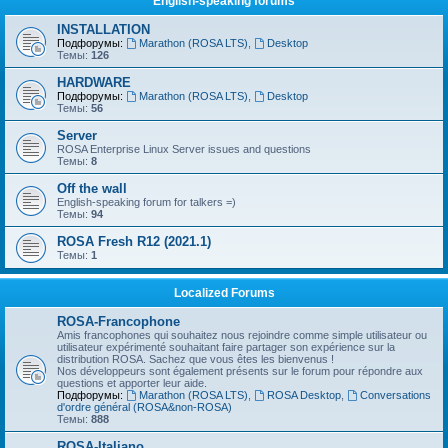
English-speaking forums
INSTALLATION
Подфорумы:
Marathon (ROSA LTS)
,
Desktop
Темы:
126
HARDWARE
Подфорумы:
Marathon (ROSA LTS)
,
Desktop
Темы:
56
Server
ROSA Enterprise Linux Server issues and questions
Темы:
8
Off the wall
English-speaking forum for talkers =)
Темы:
94
ROSA Fresh R12 (2021.1)
Темы:
1
Localized Forums
ROSA-Francophone
Amis francophones qui souhaitez nous rejoindre comme simple utilisateur ou
utilisateur expérimenté souhaitant faire partager son expérience sur la
distribution ROSA. Sachez que vous êtes les bienvenus !
Nos développeurs sont également présents sur le forum pour répondre aux
questions et apporter leur aide.
Подфорумы:
Marathon (ROSA LTS)
,
ROSA Desktop
,
Conversations
d'ordre général (ROSA&non-ROSA)
Темы:
888
ROSA-Italiano