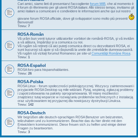
Cari amici, siamo lieti di presentarvi l'accogliente
forum MIB
, che al momento è
il forum di riferimento per gli utenti ROSA italiani. Allo stesso tempo, invitiamo gli
amici italiani a comunicare e condividere le informazioni anche qui sul nostro
giovane forum ROSA ufficiale, dove gli sviluppatori sono molto più presenti
Benvenuti!
Темы:
7
ROSA-Român
Vă urăm bun venit tuturor utilizatorilor vorbitori de română-ROSA, şi vă invităm
a vă alătura, împărtăși și a comunica cu noi.
Vă rugăm să rețineți că aici puteţi comunica direct cu dezvoltatorii ROSA, ei
sunt bucuroși să ajute și să răspundă la unele din zntrebările dumneavoastră.
Vă rugăm să vizitați forumul Romanesc pe site-ul
Comunităţii Române Rosa
.
Темы:
1
ROSA-Español
ROSA foro para hispanohablantes.
Темы:
26
ROSA-Polska
ROSA Linux - forum społeczności polskojęzycznej. Wszyscy zainteresowani i
przyjaciele ROSA Desktop są mile widziani. Pytaj, wspieraj, zgłaszaj problemy
i zapotrzebowania na pakiety oprogramowania. W miarę możliwości
znajdziesz tutaj wsparcie w rozwiązaniu problemów technicznych z instalacją
oraz użytkowaniem tej przyjaznej dla nowicjuszy dystrybucji Linuksa.
Темы:
142
ROSA-Deutsch
Wir begrüßen alle deutsch-sprachigen ROSA Benutzer um beizutreten,
teilzuhaben und zu kommunizieren. Beachte das du hier direkt mit den
Entwicklern kommunizierst. Diese freuen sich zu helfen und einige deiner
Fragen zu beantworten.
Темы:
3