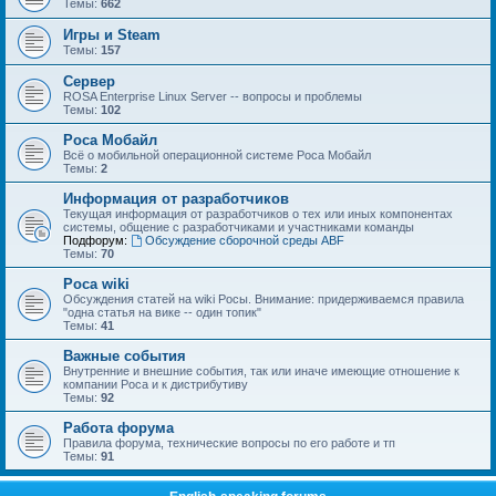
Темы:
662
Игры и Steam
Темы:
157
Сервер
ROSA Enterprise Linux Server -- вопросы и проблемы
Темы:
102
Роса Мобайл
Всё о мобильной операционной системе Роса Мобайл
Темы:
2
Информация от разработчиков
Текущая информация от разработчиков о тех или иных компонентах
системы, общение с разработчиками и участниками команды
Подфорум:
Обсуждение сборочной среды ABF
Темы:
70
Роса wiki
Обсуждения статей на wiki Росы. Внимание: придерживаемся правила
"одна статья на вике -- один топик"
Темы:
41
Важные события
Внутренние и внешние события, так или иначе имеющие отношение к
компании Роса и к дистрибутиву
Темы:
92
Работа форума
Правила форума, технические вопросы по его работе и тп
Темы:
91