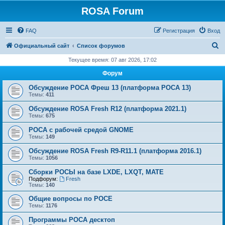
ROSA Forum
FAQ
Регистрация
Вход
П
Официальный сайт
Список форумов
о
Текущее время: 07 авг 2026, 17:02
и
Форум
с
Обсуждение РОСА Фреш 13 (платформа РОСА 13)
к
Темы:
411
Обсуждение ROSA Fresh R12 (платформа 2021.1)
Темы:
675
РОСА с рабочей средой GNOME
Темы:
149
Обсуждение ROSA Fresh R9-R11.1 (платформа 2016.1)
Темы:
1056
Сборки РОСЫ на базе LXDE, LXQT, MATE
Подфорум:
Fresh
Темы:
140
Общие вопросы по РОСЕ
Темы:
1176
Программы РОСА десктоп