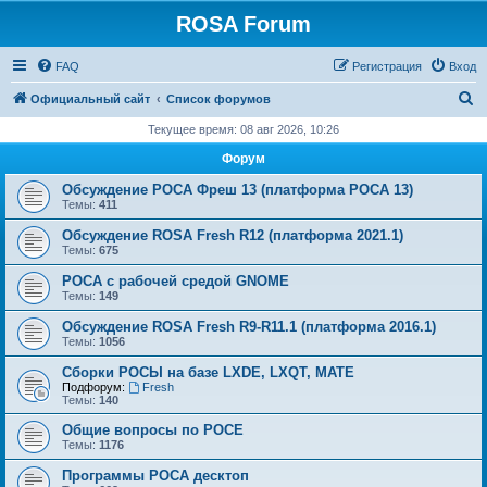
ROSA Forum
FAQ
Регистрация
Вход
П
Официальный сайт
Список форумов
о
Текущее время: 08 авг 2026, 10:26
и
Форум
с
Обсуждение РОСА Фреш 13 (платформа РОСА 13)
к
Темы:
411
Обсуждение ROSA Fresh R12 (платформа 2021.1)
Темы:
675
РОСА с рабочей средой GNOME
Темы:
149
Обсуждение ROSA Fresh R9-R11.1 (платформа 2016.1)
Темы:
1056
Сборки РОСЫ на базе LXDE, LXQT, MATE
Подфорум:
Fresh
Темы:
140
Общие вопросы по РОСЕ
Темы:
1176
Программы РОСА десктоп