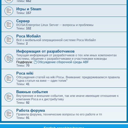
Темы:
662
Игры и Steam
Темы:
157
Сервер
ROSA Enterprise Linux Server -- вопросы и проблемы
Темы:
102
Роса Мобайл
Всё о мобильной операционной системе Роса Мобайл
Темы:
2
Информация от разработчиков
Текущая информация от разработчиков о тех или иных компонентах
системы, общение с разработчиками и участниками команды
Подфорум:
Обсуждение сборочной среды ABF
Темы:
70
Роса wiki
Обсуждения статей на wiki Росы. Внимание: придерживаемся правила
"одна статья на вике -- один топик"
Темы:
41
Важные события
Внутренние и внешние события, так или иначе имеющие отношение к
компании Роса и к дистрибутиву
Темы:
92
Работа форума
Правила форума, технические вопросы по его работе и тп
Темы:
91