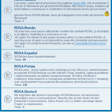
Cari amici, siamo lieti di presentarvi l'accogliente
forum MIB
, che al momento è
il forum di riferimento per gli utenti ROSA italiani. Allo stesso tempo, invitiamo gli
amici italiani a comunicare e condividere le informazioni anche qui sul nostro
giovane forum ROSA ufficiale, dove gli sviluppatori sono molto più presenti
Benvenuti!
Темы:
7
ROSA-Român
Vă urăm bun venit tuturor utilizatorilor vorbitori de română-ROSA, şi vă invităm
a vă alătura, împărtăși și a comunica cu noi.
Vă rugăm să rețineți că aici puteţi comunica direct cu dezvoltatorii ROSA, ei
sunt bucuroși să ajute și să răspundă la unele din zntrebările dumneavoastră.
Vă rugăm să vizitați forumul Romanesc pe site-ul
Comunităţii Române Rosa
.
Темы:
1
ROSA-Español
ROSA foro para hispanohablantes.
Темы:
26
ROSA-Polska
ROSA Linux - forum społeczności polskojęzycznej. Wszyscy zainteresowani i
przyjaciele ROSA Desktop są mile widziani. Pytaj, wspieraj, zgłaszaj problemy
i zapotrzebowania na pakiety oprogramowania. W miarę możliwości
znajdziesz tutaj wsparcie w rozwiązaniu problemów technicznych z instalacją
oraz użytkowaniem tej przyjaznej dla nowicjuszy dystrybucji Linuksa.
Темы:
142
ROSA-Deutsch
Wir begrüßen alle deutsch-sprachigen ROSA Benutzer um beizutreten,
teilzuhaben und zu kommunizieren. Beachte das du hier direkt mit den
Entwicklern kommunizierst. Diese freuen sich zu helfen und einige deiner
Fragen zu beantworten.
Темы:
3