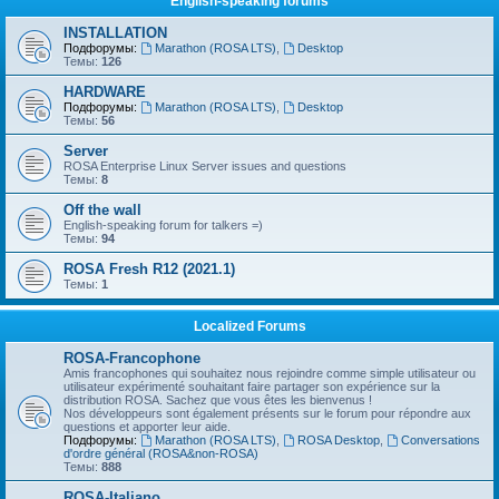
English-speaking forums
INSTALLATION
Подфорумы:
Marathon (ROSA LTS)
,
Desktop
Темы:
126
HARDWARE
Подфорумы:
Marathon (ROSA LTS)
,
Desktop
Темы:
56
Server
ROSA Enterprise Linux Server issues and questions
Темы:
8
Off the wall
English-speaking forum for talkers =)
Темы:
94
ROSA Fresh R12 (2021.1)
Темы:
1
Localized Forums
ROSA-Francophone
Amis francophones qui souhaitez nous rejoindre comme simple utilisateur ou
utilisateur expérimenté souhaitant faire partager son expérience sur la
distribution ROSA. Sachez que vous êtes les bienvenus !
Nos développeurs sont également présents sur le forum pour répondre aux
questions et apporter leur aide.
Подфорумы:
Marathon (ROSA LTS)
,
ROSA Desktop
,
Conversations
d'ordre général (ROSA&non-ROSA)
Темы:
888
ROSA-Italiano