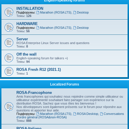
English-speaking forums
INSTALLATION
Подфорумы:
Marathon (ROSA LTS)
,
Desktop
Темы:
126
HARDWARE
Подфорумы:
Marathon (ROSA LTS)
,
Desktop
Темы:
56
Server
ROSA Enterprise Linux Server issues and questions
Темы:
8
Off the wall
English-speaking forum for talkers =)
Темы:
94
ROSA Fresh R12 (2021.1)
Темы:
1
Localized Forums
ROSA-Francophone
Amis francophones qui souhaitez nous rejoindre comme simple utilisateur ou
utilisateur expérimenté souhaitant faire partager son expérience sur la
distribution ROSA. Sachez que vous êtes les bienvenus !
Nos développeurs sont également présents sur le forum pour répondre aux
questions et apporter leur aide.
Подфорумы:
Marathon (ROSA LTS)
,
ROSA Desktop
,
Conversations
d'ordre général (ROSA&non-ROSA)
Темы:
888
ROSA-Italiano