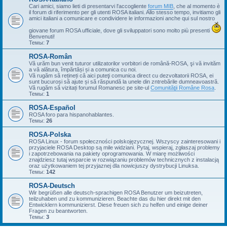
Cari amici, siamo lieti di presentarvi l'accogliente
forum MIB
, che al momento è
il forum di riferimento per gli utenti ROSA italiani. Allo stesso tempo, invitiamo gli
amici italiani a comunicare e condividere le informazioni anche qui sul nostro
giovane forum ROSA ufficiale, dove gli sviluppatori sono molto più presenti
Benvenuti!
Темы:
7
ROSA-Român
Vă urăm bun venit tuturor utilizatorilor vorbitori de română-ROSA, şi vă invităm
a vă alătura, împărtăși și a comunica cu noi.
Vă rugăm să rețineți că aici puteţi comunica direct cu dezvoltatorii ROSA, ei
sunt bucuroși să ajute și să răspundă la unele din zntrebările dumneavoastră.
Vă rugăm să vizitați forumul Romanesc pe site-ul
Comunităţii Române Rosa
.
Темы:
1
ROSA-Español
ROSA foro para hispanohablantes.
Темы:
26
ROSA-Polska
ROSA Linux - forum społeczności polskojęzycznej. Wszyscy zainteresowani i
przyjaciele ROSA Desktop są mile widziani. Pytaj, wspieraj, zgłaszaj problemy
i zapotrzebowania na pakiety oprogramowania. W miarę możliwości
znajdziesz tutaj wsparcie w rozwiązaniu problemów technicznych z instalacją
oraz użytkowaniem tej przyjaznej dla nowicjuszy dystrybucji Linuksa.
Темы:
142
ROSA-Deutsch
Wir begrüßen alle deutsch-sprachigen ROSA Benutzer um beizutreten,
teilzuhaben und zu kommunizieren. Beachte das du hier direkt mit den
Entwicklern kommunizierst. Diese freuen sich zu helfen und einige deiner
Fragen zu beantworten.
Темы:
3