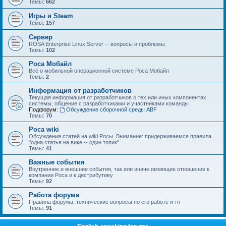
Темы:
662
Игры и Steam
Темы:
157
Сервер
ROSA Enterprise Linux Server -- вопросы и проблемы
Темы:
102
Роса Мобайл
Всё о мобильной операционной системе Роса Мобайл
Темы:
2
Информация от разработчиков
Текущая информация от разработчиков о тех или иных компонентах
системы, общение с разработчиками и участниками команды
Подфорум:
Обсуждение сборочной среды ABF
Темы:
70
Роса wiki
Обсуждения статей на wiki Росы. Внимание: придерживаемся правила
"одна статья на вике -- один топик"
Темы:
41
Важные события
Внутренние и внешние события, так или иначе имеющие отношение к
компании Роса и к дистрибутиву
Темы:
92
Работа форума
Правила форума, технические вопросы по его работе и тп
Темы:
91