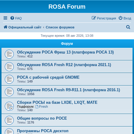
ROSA Forum
FAQ
Регистрация
Вход
П
Официальный сайт
Список форумов
о
Текущее время: 08 авг 2026, 13:08
и
Форум
с
Обсуждение РОСА Фреш 13 (платформа РОСА 13)
к
Темы:
412
Обсуждение ROSA Fresh R12 (платформа 2021.1)
Темы:
675
РОСА с рабочей средой GNOME
Темы:
149
Обсуждение ROSA Fresh R9-R11.1 (платформа 2016.1)
Темы:
1056
Сборки РОСЫ на базе LXDE, LXQT, MATE
Подфорум:
Fresh
Темы:
140
Общие вопросы по РОСЕ
Темы:
1176
Программы РОСА десктоп